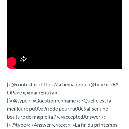
{« @context »: »https://schema.org », »@type »: »FA
QPage », »mainEntity »:
[{« @type »: »Question », »name »: »Quelle est la
meilleure pu00e9riode pour ru00e9aliser une
bouture de magnolia ? », »acceptedAnswer »:
{« @type »: »Answer », »text »: »La fin du printemps,