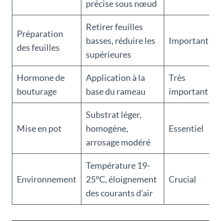
précise sous nœud
Retirer feuilles
Préparation
basses, réduire les
Important
des feuilles
supérieures
Hormone de
Application à la
Très
bouturage
base du rameau
important
Substrat léger,
Mise en pot
homogène,
Essentiel
arrosage modéré
Température 19-
Environnement
25°C, éloignement
Crucial
des courants d’air