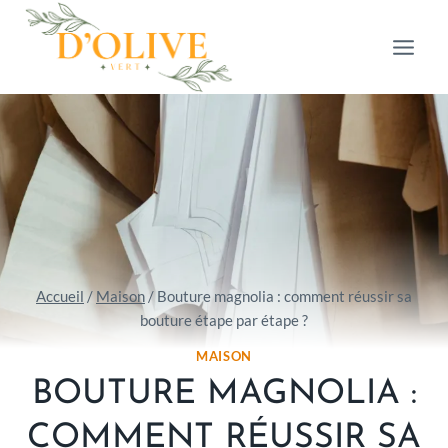
Aller
au
contenu
Accueil
/
Maison
/
Bouture magnolia : comment réussir sa
bouture étape par étape ?
MAISON
BOUTURE MAGNOLIA :
COMMENT RÉUSSIR SA