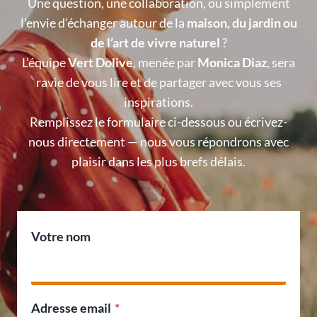
Une question, une collaboration, ou simplement
l’envie d’échanger autour de la
maison, du jardin ou
de l’art de vivre naturel
?
L’équipe
Vert Dolive
, menée par
Monica Diaz
, sera
ravie de vous lire et de partager avec vous ses
inspirations.
Remplissez le formulaire ci-dessous ou écrivez-
nous directement — nous vous répondrons avec
plaisir dans les plus brefs délais.
Votre nom
Adresse email
*