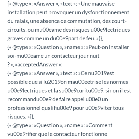
{« @type »: »Answer », »text »: »Une mauvaise
installation peut provoquer un dysfonctionnement
du relais, une absence de commutation, des court-
circuits, ou mu00eame des risques u00e9lectriques
graves comme un du00e9part de feu. »}},
{« @type »: »Question », »name »: »Peut-on installer
soi-mu00eame un contacteur jour nuit
? », »acceptedAnswer »:
{« @type »: »Answer », »text »: »Ce nu2019est
possible que si lu2019on mau00eetrise les normes
u00e9lectriques et la su00e9curitu00e9, sinon il est
recommandu00e9 de faire appel u00e0 un
professionnel qualifiu00e9 pour u00e9viter tous
risques. »}},
{« @type »: »Question », »name »: »Comment
vu00e9rifier que le contacteur fonctionne