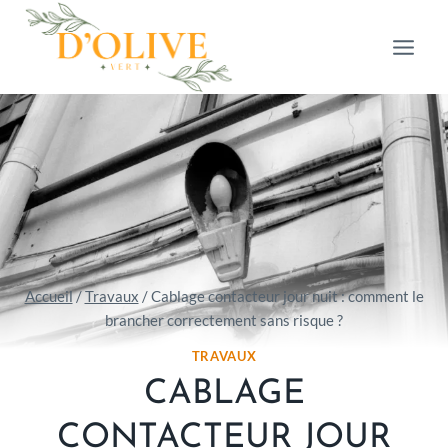
Aller
au
contenu
Accueil
/
Travaux
/
Cablage contacteur jour nuit : comment le
brancher correctement sans risque ?
TRAVAUX
CABLAGE
CONTACTEUR JOUR