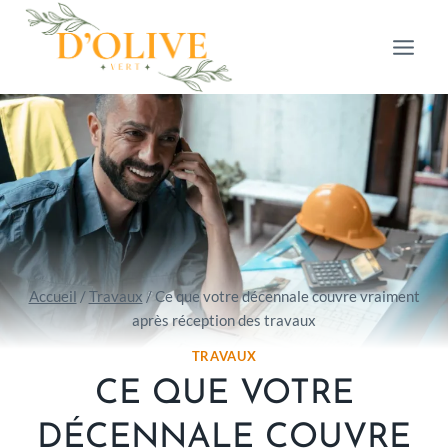
Aller
au
contenu
Accueil
/
Travaux
/
Ce que votre décennale couvre vraiment
après réception des travaux
TRAVAUX
CE QUE VOTRE
DÉCENNALE COUVRE