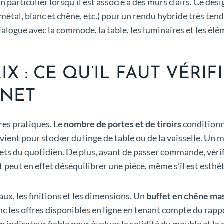
particulier lorsqu’il est associé à des murs clairs. Ce desig
tal, blanc et chêne, etc.) pour un rendu hybride très tendan
l dialogue avec la commode, la table, les luminaires et les él
RIX : CE QU’IL FAUT VÉRI
RNET
ères pratiques. Le
nombre de portes et de tiroirs
conditionn
ient pour stocker du linge de table ou de la vaisselle. Un 
objets du quotidien. De plus, avant de passer commande, vé
ut peut en effet déséquilibrer une pièce, même s’il est esth
aux, les finitions et les dimensions. Un
buffet en chêne mas
 les offres disponibles en ligne en tenant compte du rappor
 un indicateur fiable pour évaluer la solidité du meuble et la 