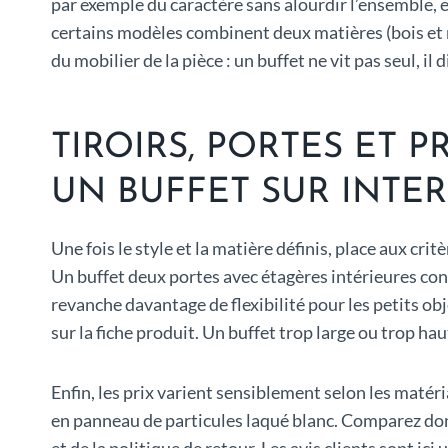
par exemple du caractère sans alourdir l’ensemble, en 
certains modèles combinent deux matières (bois et mé
du mobilier de la pièce : un buffet ne vit pas seul, i
TIROIRS, PORTES ET P
UN BUFFET SUR INTE
Une fois le style et la matière définis, place aux crit
Un buffet deux portes avec étagères intérieures conv
revanche davantage de flexibilité pour les petits 
sur la fiche produit. Un buffet trop large ou trop ha
Enfin, les prix varient sensiblement selon les matéri
en panneau de particules laqué blanc. Comparez donc
et de la politique de retour. Les avis clients sont ici