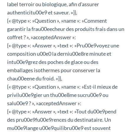
label terroir ou biologique, afin d’assurer
authenticitu00e9 et saveur. »}},
{« @type »: »Question », »name »: »Comment
garantir la frau00eecheur des produits frais dans un
coffret ? », »acceptedAnswer »:
{« @type »: »Answer », »text »: »Pru00e9voyez une
composition u00e0 la derniu00e8re minute et
intu00e9grez des poches de glace ou des
emballages isothermes pour conserver la
chau00eene du froid. »}},
{« @type »: »Question », »name »: »Est-il mieux de
privilu00e9gier un thu00e8me sucru00e9 ou
salu00e9 ? », »acceptedAnswer »:
{« @type »: »Answer », »text »: »Tout du00e9pend
des pru00e9fu00e9rences du destinataire. Un
mu00e9lange u00e9quilibru00e9 est souvent