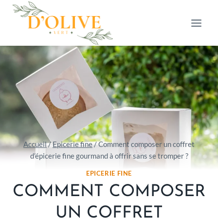
Aller
au
contenu
Accueil
/
Epicerie fine
/
Comment composer un coffret
d’épicerie fine gourmand à offrir sans se tromper ?
EPICERIE FINE
COMMENT COMPOSER
UN COFFRET