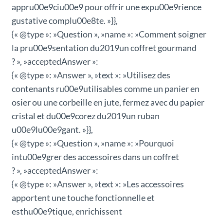
appru00e9ciu00e9 pour offrir une expu00e9rience
gustative complu00e8te. »}},
{« @type »: »Question », »name »: »Comment soigner
la pru00e9sentation du2019un coffret gourmand
? », »acceptedAnswer »:
{« @type »: »Answer », »text »: »Utilisez des
contenants ru00e9utilisables comme un panier en
osier ou une corbeille en jute, fermez avec du papier
cristal et du00e9corez du2019un ruban
u00e9lu00e9gant. »}},
{« @type »: »Question », »name »: »Pourquoi
intu00e9grer des accessoires dans un coffret
? », »acceptedAnswer »:
{« @type »: »Answer », »text »: »Les accessoires
apportent une touche fonctionnelle et
esthu00e9tique, enrichissent