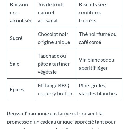
Boisson
Jus de fruits
Biscuits secs,
non-
naturel
confitures
alcoolisée
artisanal
fruitées
Chocolat noir
Thé noir fumé ou
Sucré
origine unique
café corsé
Tapenade ou
Vin blanc sec ou
Salé
pâte à tartiner
apéritif léger
végétale
Mélange BBQ
Plats grillés,
Épices
ou curry breton
viandes blanches
Réussir l’harmonie gustative est souvent la
promesse d’un cadeau unique, apprécié tant pour