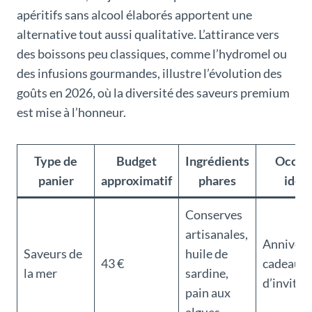
apéritifs sans alcool élaborés apportent une
alternative tout aussi qualitative. L’attirance vers
des boissons peu classiques, comme l’hydromel ou
des infusions gourmandes, illustre l’évolution des
goûts en 2026, où la diversité des saveurs premium
est mise à l’honneur.
Type de
Budget
Ingrédients
Occas
panier
approximatif
phares
idéa
Conserves
artisanales,
Annivers
Saveurs de
huile de
43 €
cadeau
la mer
sardine,
d’invité
pain aux