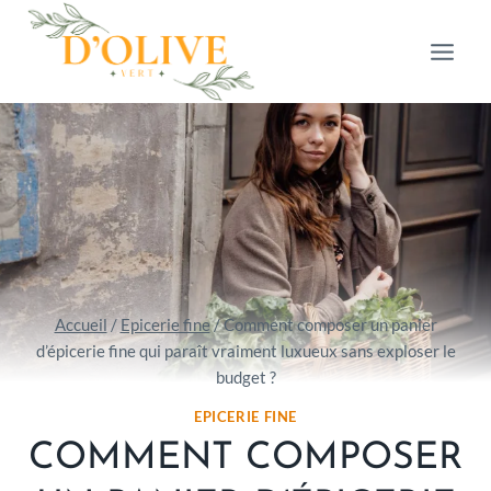
Aller
au
contenu
Accueil
/
Epicerie fine
/
Comment composer un panier
d’épicerie fine qui paraît vraiment luxueux sans exploser le
budget ?
EPICERIE FINE
COMMENT COMPOSER