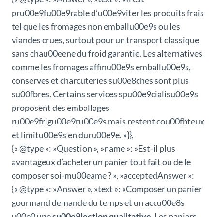
pru00e9fu00e9rable d’u00e9viter les produits frais
tel que les fromages non emballu00e9s ou les
viandes crues, surtout pour un transport classique
sans chau00eene du froid garantie. Les alternatives
comme les fromages affinu00e9s emballu00e9s,
conserves et charcuteries su00e8ches sont plus
su00fbres. Certains services spu00e9cialisu00e9s
proposent des emballages
ru00e9frigu00e9ru00e9s mais restent cou00fbteux
et limitu00e9s en duru00e9e. »}},
{« @type »: »Question », »name »: »Est-il plus
avantageux d’acheter un panier tout fait ou de le
composer soi-mu00eame ? », »acceptedAnswer »:
{« @type »: »Answer », »text »: »Composer un panier
gourmand demande du temps et un accu00e8s
u00e0 une
su00e9lection qualitative
. Les paniers