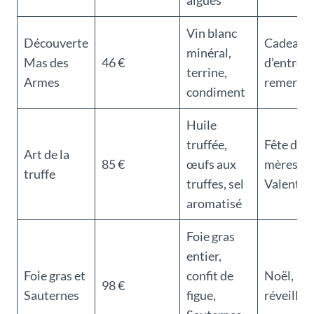
algues
Vin blanc
Découverte
Cadeau
minéral,
Mas des
46 €
d’entrepr
terrine,
Armes
remerci
condiment
Huile
truffée,
Fête des
Art de la
85 €
œufs aux
mères, Sa
truffe
truffes, sel
Valentin
aromatisé
Foie gras
entier,
Foie gras et
confit de
Noël,
98 €
Sauternes
figue,
réveillon