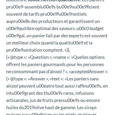
pru00e9-assemblu00e9s bu00e9nu00e9ficient
souvent de tarifs pru00e9fu00e9rentiels
aupru00e8s des producteurs et garantissent un
u00e9quilibre optimal des saveurs. u00c0 budget
u00e9gal, un panier fait par des experts est souvent
un meilleur choix quand la qualitu00e9 et la
pru00e9sentation comptent. »}},
{« @type »: »Question », »name »: »Quelles options
offrent les paniers gourmands pour les personnes
ne consommant pas d’alcool ? », »acceptedAnswer »:
{« @type »: »Answer », »text »: »Les paniers sans
alcool peuvent u00eatre tout aussi raffinu00e9s, en
intu00e9grant des thu00e9s rares, infusions
artisanales, jus de fruits pressu00e9s ou encore
huiles du2019olive haut de gamme. Les sirops
maison aux u00e9pices ou les miels atypiques