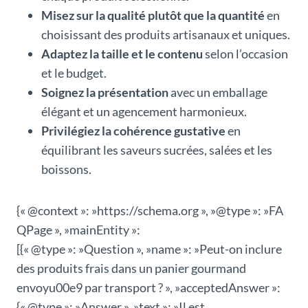
Misez sur la qualité plutôt que la quantité
en
choisissant des produits artisanaux et uniques.
Adaptez la taille et le contenu
selon l’occasion
et le budget.
Soignez la présentation
avec un emballage
élégant et un agencement harmonieux.
Privilégiez la cohérence gustative
en
équilibrant les saveurs sucrées, salées et les
boissons.
{« @context »: »https://schema.org », »@type »: »FA
QPage », »mainEntity »:
[{« @type »: »Question », »name »: »Peut-on inclure
des produits frais dans un panier gourmand
envoyu00e9 par transport ? », »acceptedAnswer »:
{« @type »: »Answer », »text »: »Il est