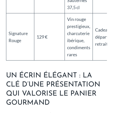
Sauternes
37,5 cl
Vin rouge
prestigieux,
Cadeau V
Signature
charcuterie
129 €
départ à 
Rouge
ibérique,
retraite
condiments
rares
UN ÉCRIN ÉLÉGANT : LA
CLÉ D’UNE PRÉSENTATION
QUI VALORISE LE PANIER
GOURMAND