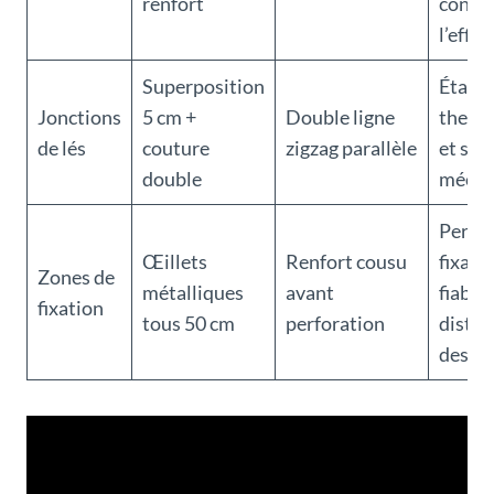
renfort
contr
l’effi
Superposition
Étanc
Jonctions
5 cm +
Double ligne
therm
de lés
couture
zigzag parallèle
et soli
double
mécan
Perme
Œillets
Renfort cousu
fixati
Zones de
métalliques
avant
fiable 
fixation
tous 50 cm
perforation
distri
des ef