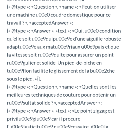
{« @type »: »Question », »name »: »Peut-on utiliser
une machine u00e0 coudre domestique pour ce
travail ? », »acceptedAnswer »:
{« @type »: »Answer », »text »: »Oui, u00e0 condition
qu’elle soit u00e9quipu00e9e d’une aiguille robuste
adaptu00e9e aux matu00e9riaux u00e9pais et que
la vitesse soit ru00e9duite pour assurer un point
ru00e9gulier et solide. Un pied-de-biche en
tu00e9flon facilite le glissement de la bu00e2che
sous le pied. »}},
{« @type »: »Question », »name »: »Quelles sont les
meilleures techniques de couture pour obtenir un
ru00e9sultat solide ? », »acceptedAnswer »:
{« @type »: »Answer », »text »: »Le point zigzag est
privilu00e9giu00e9 car il procure
l’u00e9lasticitu00e9 nu00e9cessaire u00e0 la