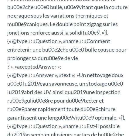
bu00e2che u00e0 bulle, u00e9vitant que la couture
ne craque sous les variations thermiques et
mu00e9caniques. Le double point zigzag sur les
jonctions renforce aussi la soliditu00e9. »}},
{« @type »: »Question », »name »: »Comment
entretenir une bu00e2che u00e0 bulle cousue pour
prolonger sa duru00e9e de vie
? », »acceptedAnswer »:
{« @type »: »Answer », »text »: »Un nettoyage doux
u00e0 lu2019eau savonneuse, un stockage u00e0
lu2019abri des UV, ainsi quu2019une inspection
ru00e9guliu00e8re pour du00e9tecter et
ru00e9parer rapidement toute du00e9chirure
garantissent une longu00e9vitu00e9 optimale. »}},
{« @type »: »Question », »name »: »Est-il possible
du2019assembler plusieurs parties de bu00e2che