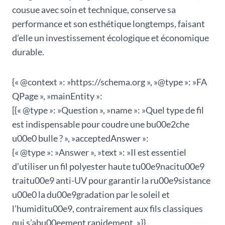
cousue avec soin et technique, conserve sa
performance et son esthétique longtemps, faisant
d’elle un investissement écologique et économique
durable.
{« @context »: »https://schema.org », »@type »: »FA
QPage », »mainEntity »:
[{« @type »: »Question », »name »: »Quel type de fil
est indispensable pour coudre une bu00e2che
u00e0 bulle ? », »acceptedAnswer »:
{« @type »: »Answer », »text »: »Il est essentiel
d’utiliser un fil polyester haute tu00e9nacitu00e9
traitu00e9 anti-UV pour garantir la ru00e9sistance
u00e0 la du00e9gradation par le soleil et
l’humiditu00e9, contrairement aux fils classiques
qui s’abu00eement rapidement. »}},