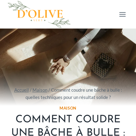
Aller
au
contenu
Accueil
/
Maison
/
Comment coudre une bâche à bulle :
quelles techniques pour un résultat solide ?
MAISON
COMMENT COUDRE
UNE BÂCHE À BULLE :