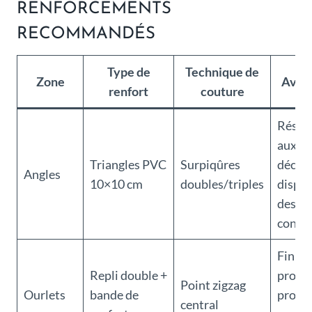
RENFORCEMENTS
RECOMMANDÉS
Type de
Technique de
Zone
Avan
renfort
couture
Résis
aux
Triangles PVC
Surpiqûres
déchir
Angles
10×10 cm
doubles/triples
disper
des
contra
Finiti
Repli double +
propre
Point zigzag
Ourlets
bande de
protè
central