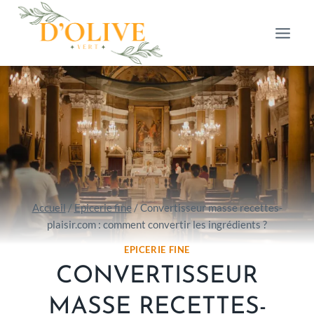
Aller
au
contenu
Accueil
/
Epicerie fine
/
Convertisseur masse recettes-
plaisir.com : comment convertir les ingrédients ?
EPICERIE FINE
CONVERTISSEUR
MASSE RECETTES-