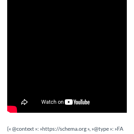
{« @context »: »https://schema.org », »@type »: »FA