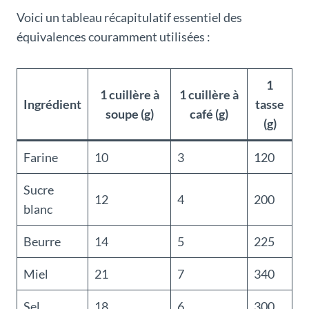
Voici un tableau récapitulatif essentiel des
équivalences couramment utilisées :
1
1 cuillère à
1 cuillère à
Ingrédient
tasse
soupe (g)
café (g)
(g)
Farine
10
3
120
Sucre
12
4
200
blanc
Beurre
14
5
225
Miel
21
7
340
Sel
18
6
300