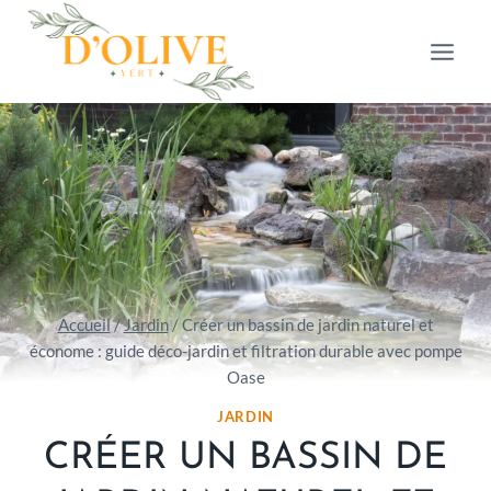
Aller
au
contenu
Accueil
/
Jardin
/
Créer un bassin de jardin naturel et
économe : guide déco-jardin et filtration durable avec pompe
Oase
JARDIN
CRÉER UN BASSIN DE