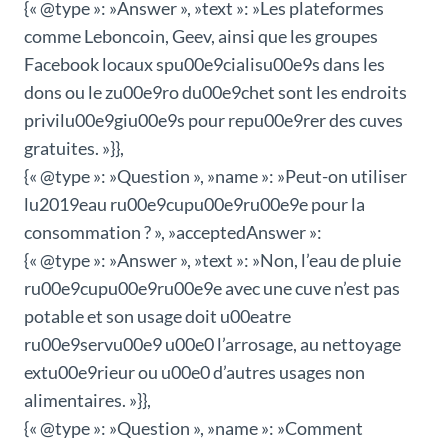
{« @type »: »Answer », »text »: »Les plateformes
comme Leboncoin, Geev, ainsi que les groupes
Facebook locaux spu00e9cialisu00e9s dans les
dons ou le zu00e9ro du00e9chet sont les endroits
privilu00e9giu00e9s pour repu00e9rer des cuves
gratuites. »}},
{« @type »: »Question », »name »: »Peut-on utiliser
lu2019eau ru00e9cupu00e9ru00e9e pour la
consommation ? », »acceptedAnswer »:
{« @type »: »Answer », »text »: »Non, l’eau de pluie
ru00e9cupu00e9ru00e9e avec une cuve n’est pas
potable et son usage doit u00eatre
ru00e9servu00e9 u00e0 l’arrosage, au nettoyage
extu00e9rieur ou u00e0 d’autres usages non
alimentaires. »}},
{« @type »: »Question », »name »: »Comment