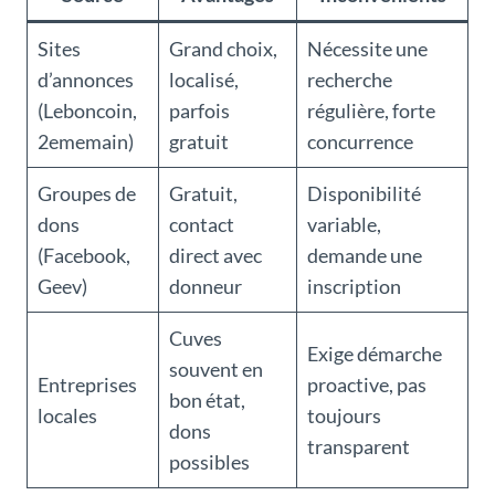
Sites
Grand choix,
Nécessite une
d’annonces
localisé,
recherche
(Leboncoin,
parfois
régulière, forte
2ememain)
gratuit
concurrence
Groupes de
Gratuit,
Disponibilité
dons
contact
variable,
(Facebook,
direct avec
demande une
Geev)
donneur
inscription
Cuves
Exige démarche
souvent en
Entreprises
proactive, pas
bon état,
locales
toujours
dons
transparent
possibles