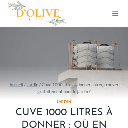
Aller
au
contenu
Accueil
/
Jardin
/
Cuve 1000 litres à donner : où en trouver
gratuitement pour le jardin ?
JARDIN
CUVE 1000 LITRES À
DONNER : OÙ EN