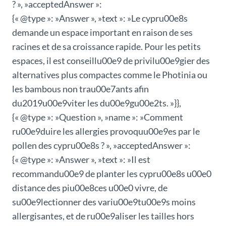
? », »acceptedAnswer »:
{« @type »: »Answer », »text »: »Le cypru00e8s
demande un espace important en raison de ses
racines et de sa croissance rapide. Pour les petits
espaces, il est conseillu00e9 de privilu00e9gier des
alternatives plus compactes comme le Photinia ou
les bambous non trau00e7ants afin
du2019u00e9viter les du00e9gu00e2ts. »}},
{« @type »: »Question », »name »: »Comment
ru00e9duire les allergies provoquu00e9es par le
pollen des cypru00e8s ? », »acceptedAnswer »:
{« @type »: »Answer », »text »: »Il est
recommandu00e9 de planter les cypru00e8s u00e0
distance des piu00e8ces u00e0 vivre, de
su00e9lectionner des variu00e9tu00e9s moins
allergisantes, et de ru00e9aliser les tailles hors