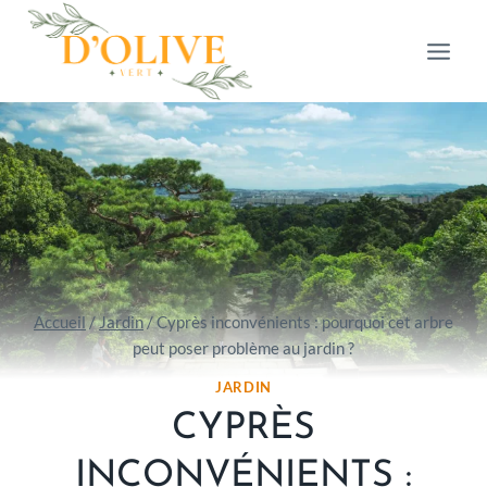
Aller
au
contenu
Accueil
/
Jardin
/
Cyprès inconvénients : pourquoi cet arbre
peut poser problème au jardin ?
JARDIN
CYPRÈS
INCONVÉNIENTS :