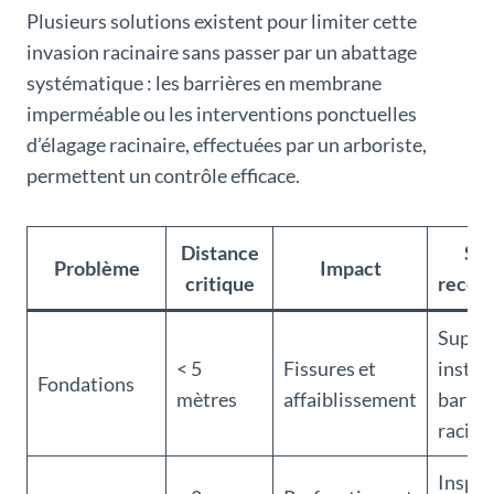
Plusieurs solutions existent pour limiter cette
invasion racinaire sans passer par un abattage
systématique : les barrières en membrane
imperméable ou les interventions ponctuelles
d’élagage racinaire, effectuées par un arboriste,
permettent un contrôle efficace.
Distance
Sol
Problème
Impact
critique
reco
Suppr
< 5
Fissures et
instal
Fondations
mètres
affaiblissement
barriè
racine
Inspec