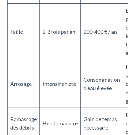
Eng
pro
ou 
Taille
2-3 fois par an
200-400 € / an
les
tec
ada
Inst
sys
Consommation
Arrosage
Intensif en été
d’ir
d’eau élevée
gou
gou
Plan
Ramassage
Gain de temps
Hebdomadaire
cal
des débris
nécessaire
d’e