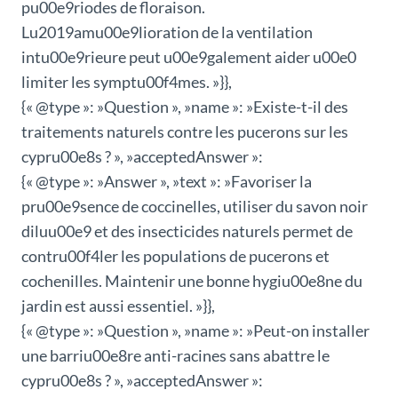
pu00e9riodes de floraison.
Lu2019amu00e9lioration de la ventilation
intu00e9rieure peut u00e9galement aider u00e0
limiter les symptu00f4mes. »}},
{« @type »: »Question », »name »: »Existe-t-il des
traitements naturels contre les pucerons sur les
cypru00e8s ? », »acceptedAnswer »:
{« @type »: »Answer », »text »: »Favoriser la
pru00e9sence de coccinelles, utiliser du savon noir
diluu00e9 et des insecticides naturels permet de
contru00f4ler les populations de pucerons et
cochenilles. Maintenir une bonne hygiu00e8ne du
jardin est aussi essentiel. »}},
{« @type »: »Question », »name »: »Peut-on installer
une barriu00e8re anti-racines sans abattre le
cypru00e8s ? », »acceptedAnswer »: