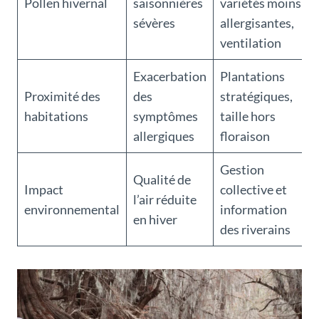
Pollen hivernal
saisonnières
variétés moins
sévères
allergisantes,
ventilation
Exacerbation
Plantations
Proximité des
des
stratégiques,
habitations
symptômes
taille hors
allergiques
floraison
Gestion
Qualité de
Impact
collective et
l’air réduite
environnemental
information
en hiver
des riverains