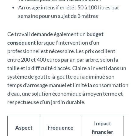
Arrosage intensif en été : 50 à 100 litres par
semaine pour un sujet de 3 mètres
Ce travail demande également un
budget
conséquent
lorsque l’intervention d’un
professionnel est nécessaire. Les prix oscillent
entre 200 et 400 euros par an par arbre, selon la
taille et la difficulté d’accès. Claire a investi dans un
système de goutte-à-goutte qui a diminué son
temps d’arrosage manuel et limité la consommation
d’eau, une solution économique à moyen terme et
respectueuse d’un jardin durable.
Impact
S
Aspect
Fréquence
financier
p