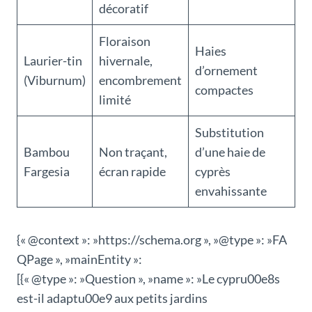
décoratif
Floraison
Haies
Laurier-tin
hivernale,
d’ornement
(Viburnum)
encombrement
compactes
limité
Substitution
Bambou
Non traçant,
d’une haie de
Fargesia
écran rapide
cyprès
envahissante
{« @context »: »https://schema.org », »@type »: »FA
QPage », »mainEntity »:
[{« @type »: »Question », »name »: »Le cypru00e8s
est-il adaptu00e9 aux petits jardins