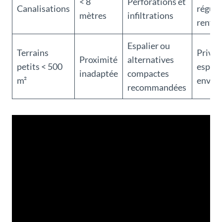
< 8
Perforations et
Canalisations
réguli
mètres
infiltrations
renfo
Espalier ou
Terrains
Privil
Proximité
alternatives
petits < 500
espèc
inadaptée
compactes
m²
envah
recommandées