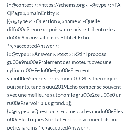
{« @context »: »https://schema.org », »@type »: »FA
QPage », »mainEntity »:
[{« @type »: »Question », »name »: »Quelle
diffu00e9rence de puissance existe-t-il entre les
du00e9broussailleuses Stihl et Echo
? », »acceptedAnswer »:
{« @type »: »Answer », »text »: »Stihl propose
gu00e9nu00e9ralement des moteurs avec une
cylindru00e9e lu00e9gu00e8rement
supu00e9rieure sur ses modu00e8les thermiques
puissants, tandis quu2019Echo compense souvent
avec une meilleure autonomie gru00e2ce u00e0 un
ru00e9servoir plus grand. »}},
{« @type »: »Question », »name »: »Les modu00e8les
u00e9lectriques Stihl et Echo conviennent-ils aux
petits jardins ? », »acceptedAnswer »: