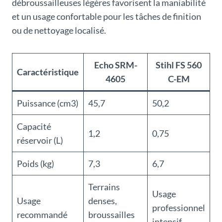
débroussailleuses légères favorisent la maniabilité
et un usage confortable pour les tâches de finition
ou de nettoyage localisé.
Echo SRM-
Stihl FS 560
Caractéristique
4605
C-EM
Puissance (cm3)
45,7
50,2
Capacité
1,2
0,75
réservoir (L)
Poids (kg)
7,3
6,7
Terrains
Usage
Usage
denses,
professionnel
recommandé
broussailles
intensif