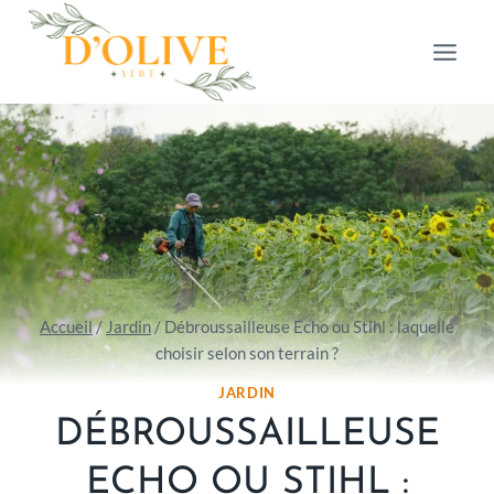
Aller
au
contenu
Accueil
/
Jardin
/
Débroussailleuse Echo ou Stihl : laquelle
choisir selon son terrain ?
JARDIN
DÉBROUSSAILLEUSE
ECHO OU STIHL :