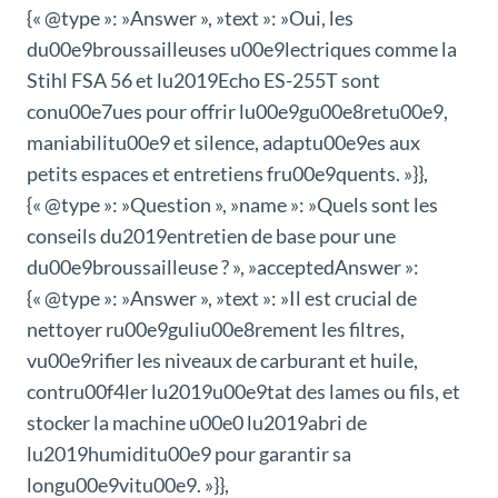
{« @type »: »Answer », »text »: »Oui, les
du00e9broussailleuses u00e9lectriques comme la
Stihl FSA 56 et lu2019Echo ES-255T sont
conu00e7ues pour offrir lu00e9gu00e8retu00e9,
maniabilitu00e9 et silence, adaptu00e9es aux
petits espaces et entretiens fru00e9quents. »}},
{« @type »: »Question », »name »: »Quels sont les
conseils du2019entretien de base pour une
du00e9broussailleuse ? », »acceptedAnswer »:
{« @type »: »Answer », »text »: »Il est crucial de
nettoyer ru00e9guliu00e8rement les filtres,
vu00e9rifier les niveaux de carburant et huile,
contru00f4ler lu2019u00e9tat des lames ou fils, et
stocker la machine u00e0 lu2019abri de
lu2019humiditu00e9 pour garantir sa
longu00e9vitu00e9. »}},