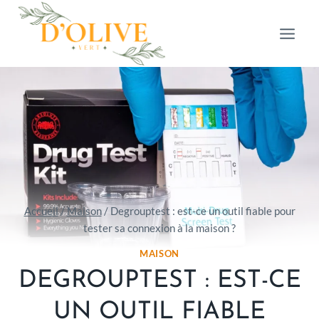
Aller
au
contenu
Accueil
/
Maison
/
Degrouptest : est-ce un outil fiable pour
tester sa connexion à la maison ?
MAISON
DEGROUPTEST : EST-CE
UN OUTIL FIABLE