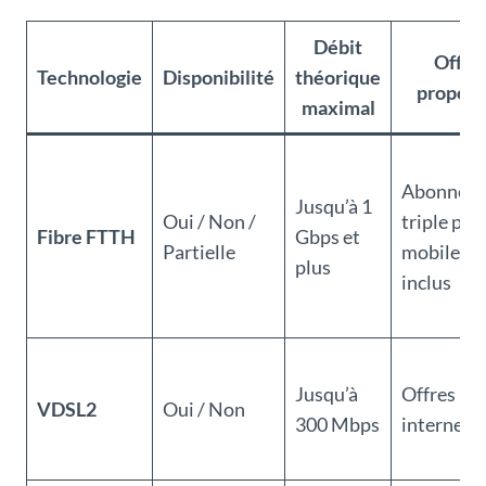
Débit
Offre
Technologie
Disponibilité
théorique
propos
maximal
Abonnem
Jusqu’à 1
Oui / Non /
triple play
Fibre FTTH
Gbps et
Partielle
mobiles
plus
inclus
Jusqu’à
Offres
VDSL2
Oui / Non
300 Mbps
internet 