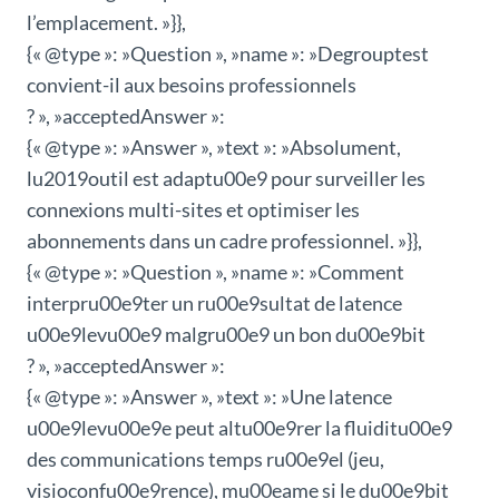
l’emplacement. »}},
{« @type »: »Question », »name »: »Degrouptest
convient-il aux besoins professionnels
? », »acceptedAnswer »:
{« @type »: »Answer », »text »: »Absolument,
lu2019outil est adaptu00e9 pour surveiller les
connexions multi-sites et optimiser les
abonnements dans un cadre professionnel. »}},
{« @type »: »Question », »name »: »Comment
interpru00e9ter un ru00e9sultat de latence
u00e9levu00e9 malgru00e9 un bon du00e9bit
? », »acceptedAnswer »:
{« @type »: »Answer », »text »: »Une latence
u00e9levu00e9e peut altu00e9rer la fluiditu00e9
des communications temps ru00e9el (jeu,
visioconfu00e9rence), mu00eame si le du00e9bit