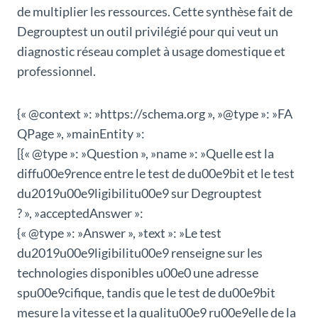
de multiplier les ressources. Cette synthèse fait de
Degrouptest un outil privilégié pour qui veut un
diagnostic réseau complet à usage domestique et
professionnel.
{« @context »: »https://schema.org », »@type »: »FA
QPage », »mainEntity »:
[{« @type »: »Question », »name »: »Quelle est la
diffu00e9rence entre le test de du00e9bit et le test
du2019u00e9ligibilitu00e9 sur Degrouptest
? », »acceptedAnswer »:
{« @type »: »Answer », »text »: »Le test
du2019u00e9ligibilitu00e9 renseigne sur les
technologies disponibles u00e0 une adresse
spu00e9cifique, tandis que le test de du00e9bit
mesure la vitesse et la qualitu00e9 ru00e9elle de la