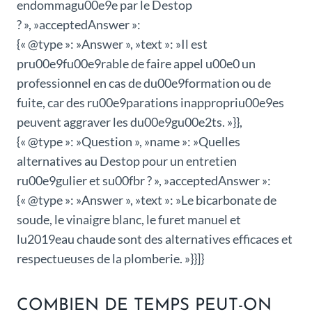
endommagu00e9e par le Destop
? », »acceptedAnswer »:
{« @type »: »Answer », »text »: »Il est
pru00e9fu00e9rable de faire appel u00e0 un
professionnel en cas de du00e9formation ou de
fuite, car des ru00e9parations inappropriu00e9es
peuvent aggraver les du00e9gu00e2ts. »}},
{« @type »: »Question », »name »: »Quelles
alternatives au Destop pour un entretien
ru00e9gulier et su00fbr ? », »acceptedAnswer »:
{« @type »: »Answer », »text »: »Le bicarbonate de
soude, le vinaigre blanc, le furet manuel et
lu2019eau chaude sont des alternatives efficaces et
respectueuses de la plomberie. »}}]}
COMBIEN DE TEMPS PEUT-ON