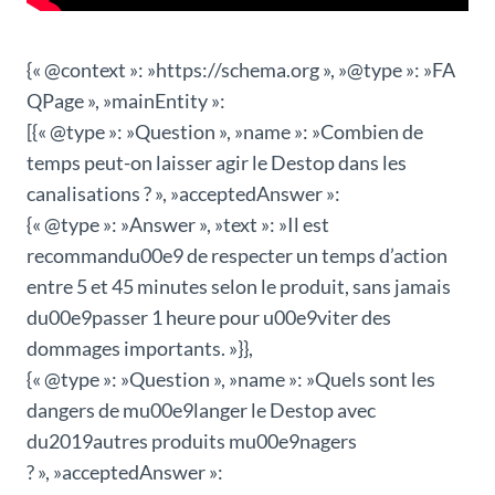
{« @context »: »https://schema.org », »@type »: »FA
QPage », »mainEntity »:
[{« @type »: »Question », »name »: »Combien de
temps peut-on laisser agir le Destop dans les
canalisations ? », »acceptedAnswer »:
{« @type »: »Answer », »text »: »Il est
recommandu00e9 de respecter un temps d’action
entre 5 et 45 minutes selon le produit, sans jamais
du00e9passer 1 heure pour u00e9viter des
dommages importants. »}},
{« @type »: »Question », »name »: »Quels sont les
dangers de mu00e9langer le Destop avec
du2019autres produits mu00e9nagers
? », »acceptedAnswer »: