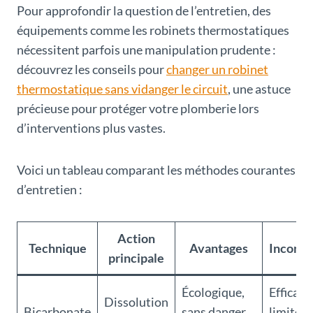
Pour approfondir la question de l’entretien, des
équipements comme les robinets thermostatiques
nécessitent parfois une manipulation prudente :
découvrez les conseils pour
changer un robinet
thermostatique sans vidanger le circuit
, une astuce
précieuse pour protéger votre plomberie lors
d’interventions plus vastes.
Voici un tableau comparant les méthodes courantes
d’entretien :
Action
Technique
Avantages
Inconvé
principale
Écologique,
Efficaci
Dissolution
Bicarbonate
sans danger
limitée 