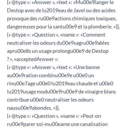
{« @type »: »Answer », »text »: »Mu00e9langer le
Destop avec de lu2019eau de Javel ou des acides
provoque des ru00e9actions chimiques toxiques,
dangereuses pour la santu00e9 et la plomberie. »}},
{« @type »: »Question », »name »: »Comment
neutraliser les odeurs du00e9sagru00e9ables
apru00e8s un usage prolongu00e9 de Destop
? », »acceptedAnswer »:
{« @type »: »Answer », »text »: »Une bonne
au00e9ration combinu00e9e u00e0 un
rinu00e7age u00e0 lu2019eau chaude et u00e0
lu2019usage modu00e9ru00e9 de vinaigre blanc
contribue u00e0 neutraliser les odeurs
nausu00e9abondes. »}},
{« @type »: »Question », »name »: »Peut-on
ru00e9parer soi-mu00eame une canalisation