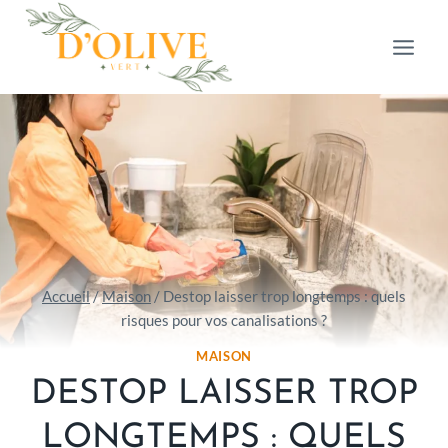
Aller
au
contenu
Accueil
/
Maison
/
Destop laisser trop longtemps : quels
risques pour vos canalisations ?
MAISON
DESTOP LAISSER TROP
LONGTEMPS : QUELS