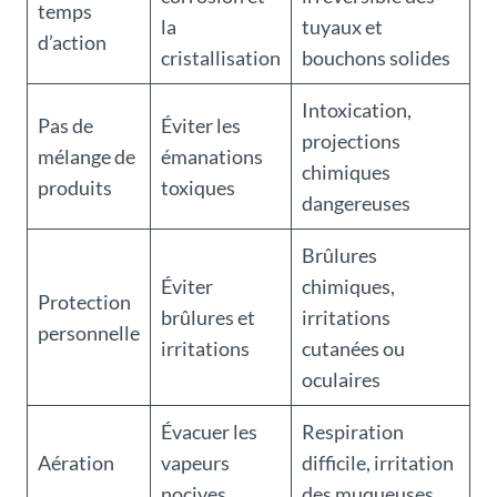
temps
la
tuyaux et
d’action
cristallisation
bouchons solides
Intoxication,
Pas de
Éviter les
projections
mélange de
émanations
chimiques
produits
toxiques
dangereuses
Brûlures
Éviter
chimiques,
Protection
brûlures et
irritations
personnelle
irritations
cutanées ou
oculaires
Évacuer les
Respiration
Aération
vapeurs
difficile, irritation
nocives
des muqueuses