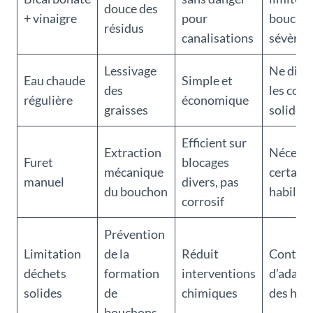
douce des
+ vinaigre
pour
boucho
résidus
canalisations
sévères
Lessivage
Ne diss
Eau chaude
Simple et
des
les corp
régulière
économique
graisses
solides
Efficient sur
Extraction
Nécessi
Furet
blocages
mécanique
certain
manuel
divers, pas
du bouchon
habilet
corrosif
Prévention
Limitation
de la
Réduit
Contrai
déchets
formation
interventions
d’adapt
solides
de
chimiques
des hab
bouchons