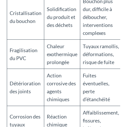
Bouchon plus
Solidification
dur, difficile à
Cristallisation
du produit et
déboucher,
du bouchon
des déchets
interventions
complexes
Chaleur
Tuyaux ramollis,
Fragilisation
exothermique
déformations,
du PVC
prolongée
risque de fuite
Action
Fuites
Détérioration
corrosive des
éventuelles,
des joints
agents
perte
chimiques
d’étanchéité
Affaiblissement,
Corrosion des
Réaction
fissures,
tuyaux
chimique