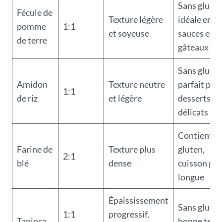
Sans gluten
Fécule de
Texture légère
idéale en
pomme
1:1
et soyeuse
sauces et
de terre
gâteaux
Sans gluten
Amidon
Texture neutre
parfait pou
1:1
de riz
et légère
desserts
délicats
Contient
Farine de
Texture plus
gluten,
2:1
blé
dense
cuisson plu
longue
Épaississement
Sans gluten
1:1
progressif,
Tapioca
bonne tenu