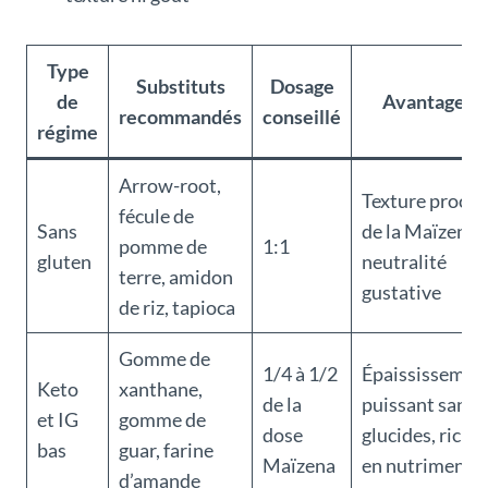
Type
Substituts
Dosage
de
Avantages
recommandés
conseillé
régime
Arrow-root,
Texture proche
fécule de
Sans
de la Maïzena,
pomme de
1:1
gluten
neutralité
terre, amidon
gustative
de riz, tapioca
Gomme de
1/4 à 1/2
Épaississemen
Keto
xanthane,
de la
puissant sans
et IG
gomme de
dose
glucides, riche
bas
guar, farine
Maïzena
en nutriments
d’amande