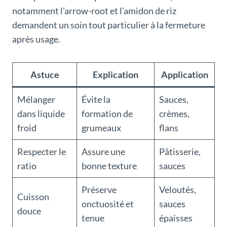
notamment l’arrow-root et l’amidon de riz
demandent un soin tout particulier à la fermeture
après usage.
Astuce
Explication
Application
Mélanger
Évite la
Sauces,
dans liquide
formation de
crèmes,
froid
grumeaux
flans
Respecter le
Assure une
Pâtisserie,
ratio
bonne texture
sauces
Préserve
Veloutés,
Cuisson
onctuosité et
sauces
douce
tenue
épaisses