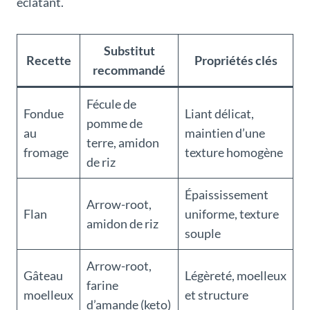
éclatant.
Substitut
Recette
Propriétés clés
recommandé
Fécule de
Fondue
Liant délicat,
pomme de
au
maintien d’une
terre, amidon
fromage
texture homogène
de riz
Épaississement
Arrow-root,
Flan
uniforme, texture
amidon de riz
souple
Arrow-root,
Gâteau
Légèreté, moelleux
farine
moelleux
et structure
d’amande (keto)