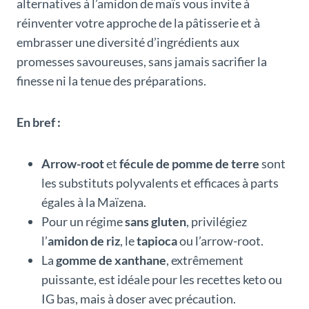
alternatives à l’amidon de maïs vous invite à
réinventer votre approche de la pâtisserie et à
embrasser une diversité d’ingrédients aux
promesses savoureuses, sans jamais sacrifier la
finesse ni la tenue des préparations.
En bref :
Arrow-root
et
fécule de pomme de terre
sont
les substituts polyvalents et efficaces à parts
égales à la Maïzena.
Pour un régime
sans gluten
, privilégiez
l’
amidon de riz
, le
tapioca
ou l’arrow-root.
La
gomme de xanthane
, extrêmement
puissante, est idéale pour les recettes keto ou
IG bas, mais à doser avec précaution.