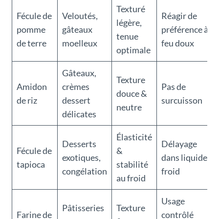
Texturé
Fécule de
Veloutés,
Réagir de
légère,
pomme
gâteaux
préférence à
tenue
de terre
moelleux
feu doux
optimale
Gâteaux,
Texture
Amidon
crèmes
Pas de
douce &
de riz
dessert
surcuisson
neutre
délicates
Élasticité
Desserts
Délayage
Fécule de
&
exotiques,
dans liquide
tapioca
stabilité
congélation
froid
au froid
Usage
Pâtisseries
Texture
Farine de
contrôlé