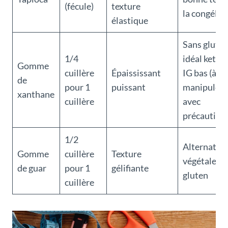
(fécule)
texture
la congélat
élastique
Sans gluten
1/4
idéal keto 
Gomme
cuillère
Épaississant
IG bas (à
de
pour 1
puissant
manipuler
xanthane
cuillère
avec
précaution
1/2
Alternative
Gomme
cuillère
Texture
végétale, s
de guar
pour 1
gélifiante
gluten
cuillère