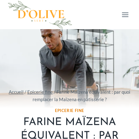
Aller
au
contenu
Accueil
/
Epicerie fine
/
Farine Maïzena équivalent : par quoi
remplacer la Maïzena en pâtisserie ?
EPICERIE FINE
FARINE MAÏZENA
ÉQUIVALENT : PAR