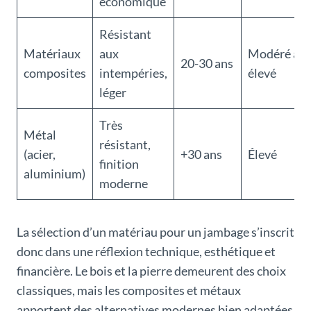
économique
Résistant
Matériaux
aux
Modéré à
20-30 ans
composites
intempéries,
élevé
léger
Très
Métal
résistant,
(acier,
+30 ans
Élevé
finition
aluminium)
moderne
La sélection d’un matériau pour un jambage s’inscrit
donc dans une réflexion technique, esthétique et
financière. Le bois et la pierre demeurent des choix
classiques, mais les composites et métaux
apportent des alternatives modernes bien adaptées