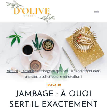
Aller
au
contenu
Accueil
/
Travaux
/
Jambage : à quoi sert-il exactement dans
une construction ou une rénovation ?
TRAVAUX
JAMBAGE : À QUOI
SERT-IL EXACTEMENT