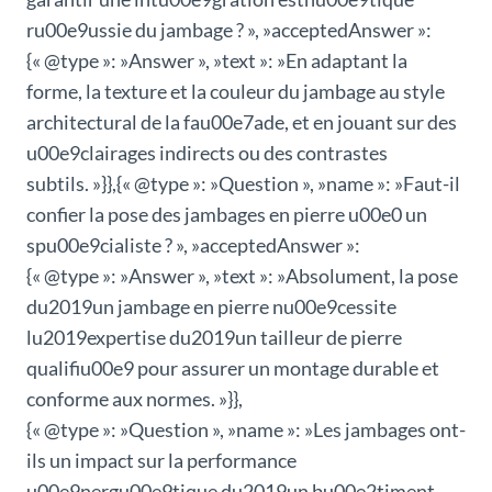
ru00e9ussie du jambage ? », »acceptedAnswer »:
{« @type »: »Answer », »text »: »En adaptant la
forme, la texture et la couleur du jambage au style
architectural de la fau00e7ade, et en jouant sur des
u00e9clairages indirects ou des contrastes
subtils. »}},{« @type »: »Question », »name »: »Faut-il
confier la pose des jambages en pierre u00e0 un
spu00e9cialiste ? », »acceptedAnswer »:
{« @type »: »Answer », »text »: »Absolument, la pose
du2019un jambage en pierre nu00e9cessite
lu2019expertise du2019un tailleur de pierre
qualifiu00e9 pour assurer un montage durable et
conforme aux normes. »}},
{« @type »: »Question », »name »: »Les jambages ont-
ils un impact sur la performance
u00e9nergu00e9tique du2019un bu00e2timent