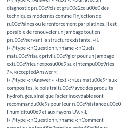
diagnostic pru00e9cis et gru00e2ce u00e0 des
techniques modernes comme l’injection de
ru00e9sines ou le renforcement par platines, il est
possible de renouveler un jambage tout en
pru00e9servant la structure existante. »}},
{« @type »: »Question », »name »: »Quels
matu00e9riaux privilu00e9gier pour un jambage
extu00e9rieur exposu00e9 aux intempu00e9ries
? », »acceptedAnswer »:
{« @type »: »Answer », »text »: »Les matu00e9riaux
composites, le bois traitu00e9 avec des produits
hydrofuges, ainsi que l’acier inoxydable sont
recommandu00e9s pour leur ru00e9sistance u00e0
l’humiditu00e9 et aux rayons UV. »}},
{« @type »: »Question », »name »: »Comment
garantir une intu00e9gration esthu00e9tique