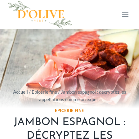
Aller
au
contenu
Accueil
/
Epicerie fine
/
Jambon espagnol : décryptez les
appellations comme un expert
EPICERIE FINE
JAMBON ESPAGNOL :
DÉCRYPTEZ LES