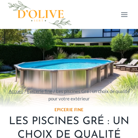
Aller
au
contenu
Accueil
/
Epicerie fine
/
Les piscines Gré : un choix de qualité
pour votre extérieur
EPICERIE FINE
LES PISCINES GRÉ : UN
CHOIX DE QUALITÉ