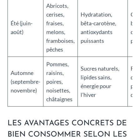
Abricots,
cerises,
Hydratation,
Con
Été (juin-
fraises,
bêta-carotène,
bai
août)
melons,
antioxydants
con
framboises,
puissants
pro
pêches
Pommes,
Sucres naturels,
Fav
Automne
raisins,
lipides sains,
des
(septembre-
poires,
énergie pour
pou
novembre)
noisettes,
l’hiver
dig
châtaignes
LES AVANTAGES CONCRETS DE
BIEN CONSOMMER SELON LES