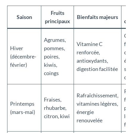
Fruits
C
Saison
Bienfaits majeurs
principaux
con
Co
Agrumes,
Vitamine C
frai
Hiver
pommes,
renforcée,
com
(décembre-
poires,
antioxydants,
évit
février)
kiwis,
digestion facilitée
sur
coings
cha
Préf
Rafraîchissement,
Fraises,
frui
Printemps
vitamines légères,
rhubarbe,
pou
(mars-mai)
énergie
citron, kiwi
le g
renouvelée
fra