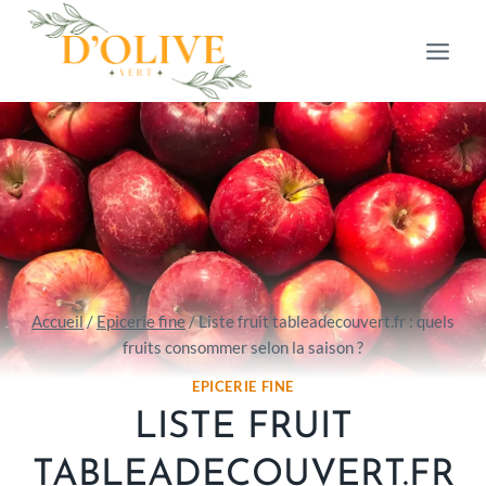
Aller
au
contenu
Accueil
/
Epicerie fine
/
Liste fruit tableadecouvert.fr : quels
fruits consommer selon la saison ?
EPICERIE FINE
LISTE FRUIT
TABLEADECOUVERT.FR