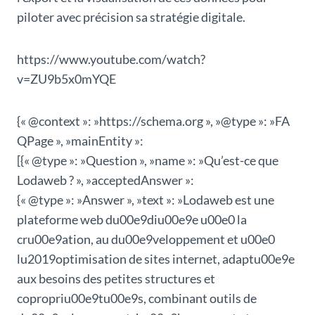
piloter avec précision sa stratégie digitale.
https://www.youtube.com/watch?
v=ZU9b5x0mYQE
{« @context »: »https://schema.org », »@type »: »FA
QPage », »mainEntity »:
[{« @type »: »Question », »name »: »Qu’est-ce que
Lodaweb ? », »acceptedAnswer »:
{« @type »: »Answer », »text »: »Lodaweb est une
plateforme web du00e9diu00e9e u00e0 la
cru00e9ation, au du00e9veloppement et u00e0
lu2019optimisation de sites internet, adaptu00e9e
aux besoins des petites structures et
copropriu00e9tu00e9s, combinant outils de