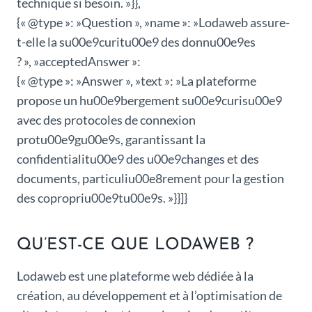
technique si besoin. »}},
{« @type »: »Question », »name »: »Lodaweb assure-
t-elle la su00e9curitu00e9 des donnu00e9es
? », »acceptedAnswer »:
{« @type »: »Answer », »text »: »La plateforme
propose un hu00e9bergement su00e9curisu00e9
avec des protocoles de connexion
protu00e9gu00e9s, garantissant la
confidentialitu00e9 des u00e9changes et des
documents, particuliu00e8rement pour la gestion
des copropriu00e9tu00e9s. »}}]}
QU’EST-CE QUE LODAWEB ?
Lodaweb est une plateforme web dédiée à la
création, au développement et à l’optimisation de