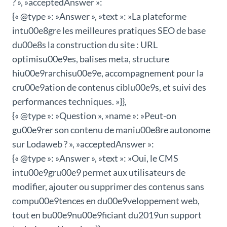
? », »acceptedAnswer »:
{« @type »: »Answer », »text »: »La plateforme
intu00e8gre les meilleures pratiques SEO de base
du00e8s la construction du site : URL
optimisu00e9es, balises meta, structure
hiu00e9rarchisu00e9e, accompagnement pour la
cru00e9ation de contenus ciblu00e9s, et suivi des
performances techniques. »}},
{« @type »: »Question », »name »: »Peut-on
gu00e9rer son contenu de maniu00e8re autonome
sur Lodaweb ? », »acceptedAnswer »:
{« @type »: »Answer », »text »: »Oui, le CMS
intu00e9gru00e9 permet aux utilisateurs de
modifier, ajouter ou supprimer des contenus sans
compu00e9tences en du00e9veloppement web,
tout en bu00e9nu00e9ficiant du2019un support