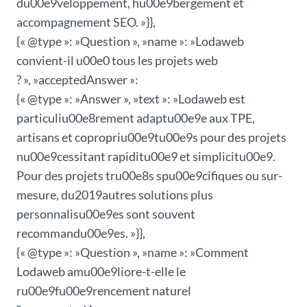
du00e9veloppement, hu00e9bergement et
accompagnement SEO. »}},
{« @type »: »Question », »name »: »Lodaweb
convient-il u00e0 tous les projets web
? », »acceptedAnswer »:
{« @type »: »Answer », »text »: »Lodaweb est
particuliu00e8rement adaptu00e9e aux TPE,
artisans et copropriu00e9tu00e9s pour des projets
nu00e9cessitant rapiditu00e9 et simplicitu00e9.
Pour des projets tru00e8s spu00e9cifiques ou sur-
mesure, du2019autres solutions plus
personnalisu00e9es sont souvent
recommandu00e9es. »}},
{« @type »: »Question », »name »: »Comment
Lodaweb amu00e9liore-t-elle le
ru00e9fu00e9rencement naturel