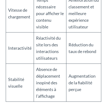
Temps
Amélioration du
nécessaire
classement et
Vitesse de
pour afficher le
meilleure
chargement
contenu
expérience
visible
utilisateur
Réactivité du
site lors des
Réduction du
Interactivité
interactions
taux de rebond
utilisateurs
Absence de
déplacement
Augmentation
Stabilité
inopiné des
de la fiabilité
visuelle
éléments à
perçue
l’affichage