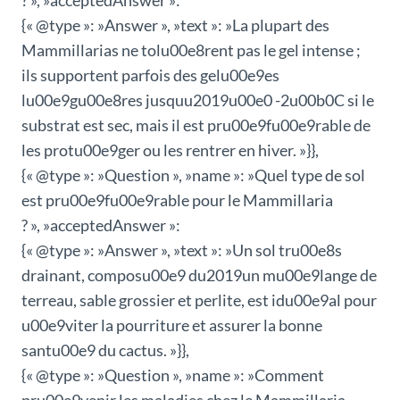
? », »acceptedAnswer »:
{« @type »: »Answer », »text »: »La plupart des
Mammillarias ne tolu00e8rent pas le gel intense ;
ils supportent parfois des gelu00e9es
lu00e9gu00e8res jusquu2019u00e0 -2u00b0C si le
substrat est sec, mais il est pru00e9fu00e9rable de
les protu00e9ger ou les rentrer en hiver. »}},
{« @type »: »Question », »name »: »Quel type de sol
est pru00e9fu00e9rable pour le Mammillaria
? », »acceptedAnswer »:
{« @type »: »Answer », »text »: »Un sol tru00e8s
drainant, composu00e9 du2019un mu00e9lange de
terreau, sable grossier et perlite, est idu00e9al pour
u00e9viter la pourriture et assurer la bonne
santu00e9 du cactus. »}},
{« @type »: »Question », »name »: »Comment