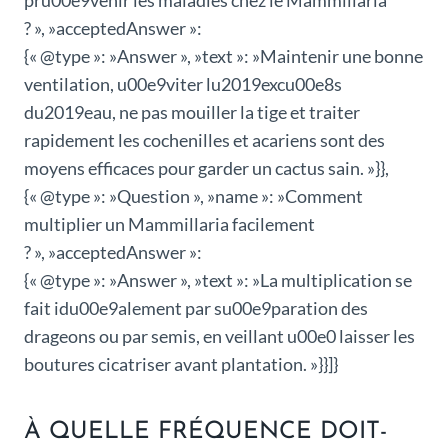
pru00e9venir les maladies chez le Mammillaria
? », »acceptedAnswer »:
{« @type »: »Answer », »text »: »Maintenir une bonne
ventilation, u00e9viter lu2019excu00e8s
du2019eau, ne pas mouiller la tige et traiter
rapidement les cochenilles et acariens sont des
moyens efficaces pour garder un cactus sain. »}},
{« @type »: »Question », »name »: »Comment
multiplier un Mammillaria facilement
? », »acceptedAnswer »:
{« @type »: »Answer », »text »: »La multiplication se
fait idu00e9alement par su00e9paration des
drageons ou par semis, en veillant u00e0 laisser les
boutures cicatriser avant plantation. »}}]}
À QUELLE FRÉQUENCE DOIT-