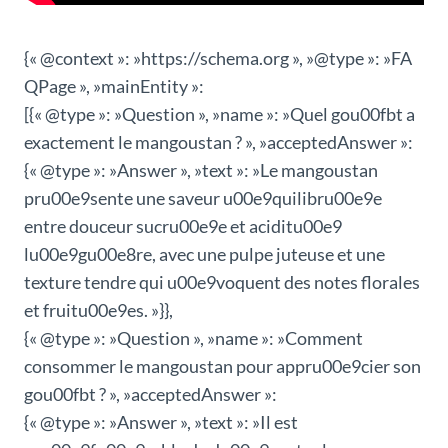
{« @context »: »https://schema.org », »@type »: »FA
QPage », »mainEntity »:
[{« @type »: »Question », »name »: »Quel gou00fbt a
exactement le mangoustan ? », »acceptedAnswer »:
{« @type »: »Answer », »text »: »Le mangoustan
pru00e9sente une saveur u00e9quilibru00e9e
entre douceur sucru00e9e et aciditu00e9
lu00e9gu00e8re, avec une pulpe juteuse et une
texture tendre qui u00e9voquent des notes florales
et fruitu00e9es. »}},
{« @type »: »Question », »name »: »Comment
consommer le mangoustan pour appru00e9cier son
gou00fbt ? », »acceptedAnswer »:
{« @type »: »Answer », »text »: »Il est