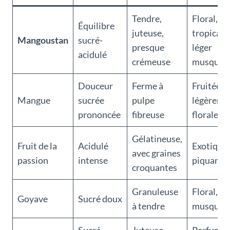
Tendre,
Floral,
Équilibre
juteuse,
tropical,
Mangoustan
sucré-
presque
léger
acidulé
crémeuse
musqué
Douceur
Ferme à
Fruitée à
Mangue
sucrée
pulpe
légèreme
prononcée
fibreuse
florale
Gélatineuse,
Fruit de la
Acidulé
Exotique,
avec graines
passion
intense
piquant
croquantes
Granuleuse
Floral,
Goyave
Sucré doux
à tendre
musqué