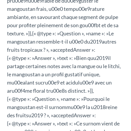
pru00e9fu00e9rable de du00e9guster le
mangoustan frais, u00e0 tempu00e9rature
ambiante, en savourant chaque segment de pulpe
pour profiter pleinement de son gou00fbt et de sa
texture. »}},{« @type »: »Question », »name »: »Le
mangoustan ressemble-t-il u00e0 du2019autres
fruits tropicaux ? », »acceptedAnswer »:
{« @type »: »Answer », »text »: »Bien quu2019il
partage certaines notes avec la mangue ou le litchi,
le mangoustan a un profil gustatif unique,
mu00ealant sucru00e9 et acidulu00e9 avec un
aru00f4me floral tru00e8s distinct. »}},
{« @type »: »Question », »name »: »Pourquoi le
mangoustan est-il surnommu00e9 la u2018reine
des fruitsu2019 ? », »acceptedAnswer »:
{« @type »: »Answer », »text »: »Ce surnom vient de