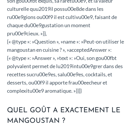
son gou00fbt exquis, sa raretu00e9, et la valeur
culturelle quu2019il possu00e8de dans les
ru00e9gions ou00f9 il est cultivu00e9, faisant de
chaque du00e9gustation un moment
pru00e9cieux. »}},
{« @type »: »Question », »name »: »Peut-on utiliser le
mangoustan en cuisine ? », »acceptedAnswer »:
{« @type »: »Answer », »text »: »Oui, son gou00fbt
polyvalent permet de lu2019intu00e9grer dans des
recettes sucru00e9es, salu00e9es, cocktails, et
desserts, ou00f9 il apporte frau00eecheur et
complexitu00e9 aromatique. »}}]}
QUEL GOÛT A EXACTEMENT LE
MANGOUSTAN ?