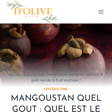
Aller
au
contenu
Accueil
/
Epicerie fine
/
Mangoustan quel gout : quel est le
goût réel de ce fruit exotique ?
EPICERIE FINE
MANGOUSTAN QUEL
GOUT : QUEL EST LE