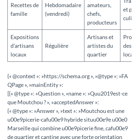
Trans
Recettes de
Hebdomadaire
amateurs,
et par
famille
(vendredi)
chefs,
culina
producteurs
Expositions
Artisans et
Promo
d’artisans
Régulière
artistes du
des ta
locaux
quartier
locaux
{« @context »: »https://schema.org », »@type »: »FA
QPage », »mainEntity »:
[{« @type »: »Question », »name »: »Quu2019est-ce
que Moutchou ? », »acceptedAnswer »:
{« @type »: »Answer », »text »: »Moutchou est une
u00e9picerie-cafu00e9 hybride situu00e9e u00e0
Marseille qui combine u00e9picerie fine, cafu00e9
de quartier et cantine avec une forte orientation