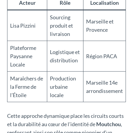
Acteur
Rôle
Localisation
Sourcing
Marseille et
Lisa Pizzini
produit et
Provence
livraison
Plateforme
Logistique et
Paysanne
Région PACA
distribution
Locale
Maraîchers de
Production
Marseille 14e
la Ferme de
urbaine
arrondissement
l’Étoile
locale
Cette approche dynamique place les circuits courts
et la durabilité au cœur de l’identité de
Moutchou
,
renforçant ainsi son rôle comme pionnier d’un