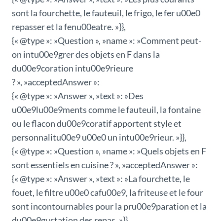
sont la fourchette, le fauteuil, le frigo, le fer u00e0
repasser et la fenu00eatre. »}},
{« @type »: »Question », »name »: »Comment peut-
on intu00e9grer des objets en F dans la
du00e9coration intu00e9rieure
? », »acceptedAnswer »:
{« @type »: »Answer », »text »: »Des
u00e9lu00e9ments comme le fauteuil, la fontaine
ou le flacon du00e9coratif apportent style et
personnalitu00e9 u00e0 un intu00e9rieur. »}},
{« @type »: »Question », »name »: »Quels objets en F
sont essentiels en cuisine ? », »acceptedAnswer »:
{« @type »: »Answer », »text »: »La fourchette, le
fouet, le filtre u00e0 cafu00e9, la friteuse et le four
sont incontournables pour la pru00e9paration et la
du00e9gustation des repas. »}},