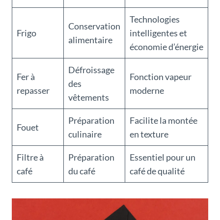
Technologies
Conservation
Frigo
intelligentes et
alimentaire
économie d’énergie
Défroissage
Fer à
Fonction vapeur
des
repasser
moderne
vêtements
Préparation
Facilite la montée
Fouet
culinaire
en texture
Filtre à
Préparation
Essentiel pour un
café
du café
café de qualité