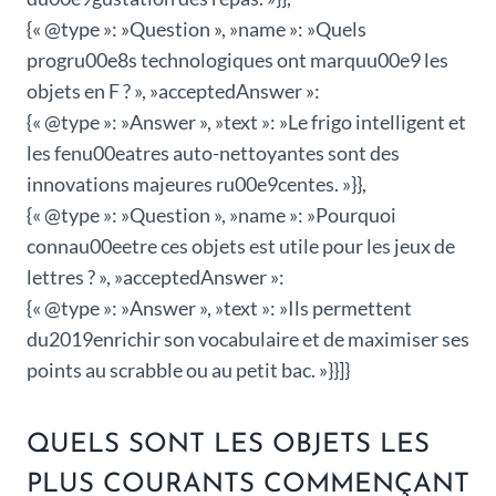
{« @type »: »Question », »name »: »Quels
progru00e8s technologiques ont marquu00e9 les
objets en F ? », »acceptedAnswer »:
{« @type »: »Answer », »text »: »Le frigo intelligent et
les fenu00eatres auto-nettoyantes sont des
innovations majeures ru00e9centes. »}},
{« @type »: »Question », »name »: »Pourquoi
connau00eetre ces objets est utile pour les jeux de
lettres ? », »acceptedAnswer »:
{« @type »: »Answer », »text »: »Ils permettent
du2019enrichir son vocabulaire et de maximiser ses
points au scrabble ou au petit bac. »}}]}
QUELS SONT LES OBJETS LES
PLUS COURANTS COMMENÇANT