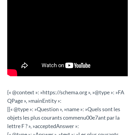
{« @context »: »https://schema.org », »@type »: »FA
QPage », »mainEntity »:
[{« @type »: »Question », »name »: »Quels sont les
objets les plus courants commenu00e7ant par la
lettre F ? », »acceptedAnswer »:
{« @type »: »Answer », »text »: »Les plus courants