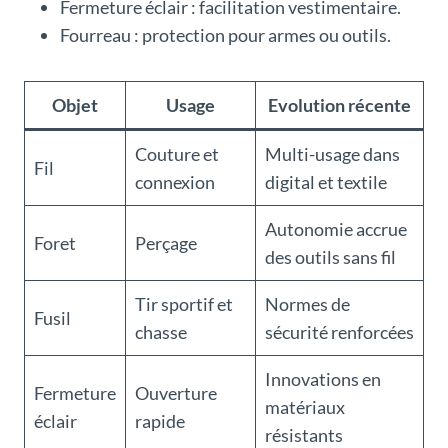
Fermeture éclair : facilitation vestimentaire.
Fourreau : protection pour armes ou outils.
Objet
Usage
Evolution récente
Couture et
Multi-usage dans
Fil
connexion
digital et textile
Autonomie accrue
Foret
Perçage
des outils sans fil
Tir sportif et
Normes de
Fusil
chasse
sécurité renforcées
Innovations en
Fermeture
Ouverture
matériaux
éclair
rapide
résistants