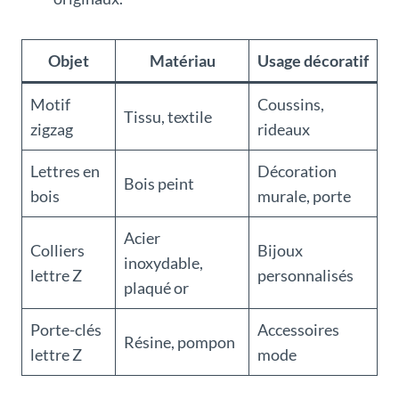
Objet
Matériau
Usage décoratif
Motif
Coussins,
Tissu, textile
zigzag
rideaux
Lettres en
Décoration
Bois peint
bois
murale, porte
Acier
Colliers
Bijoux
inoxydable,
lettre Z
personnalisés
plaqué or
Porte-clés
Accessoires
Résine, pompon
lettre Z
mode