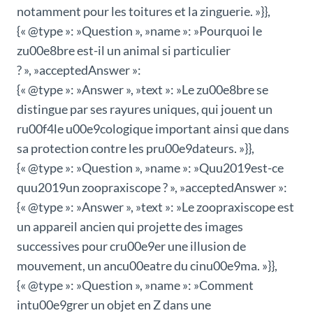
notamment pour les toitures et la zinguerie. »}},
{« @type »: »Question », »name »: »Pourquoi le
zu00e8bre est-il un animal si particulier
? », »acceptedAnswer »:
{« @type »: »Answer », »text »: »Le zu00e8bre se
distingue par ses rayures uniques, qui jouent un
ru00f4le u00e9cologique important ainsi que dans
sa protection contre les pru00e9dateurs. »}},
{« @type »: »Question », »name »: »Quu2019est-ce
quu2019un zoopraxiscope ? », »acceptedAnswer »:
{« @type »: »Answer », »text »: »Le zoopraxiscope est
un appareil ancien qui projette des images
successives pour cru00e9er une illusion de
mouvement, un ancu00eatre du cinu00e9ma. »}},
{« @type »: »Question », »name »: »Comment
intu00e9grer un objet en Z dans une