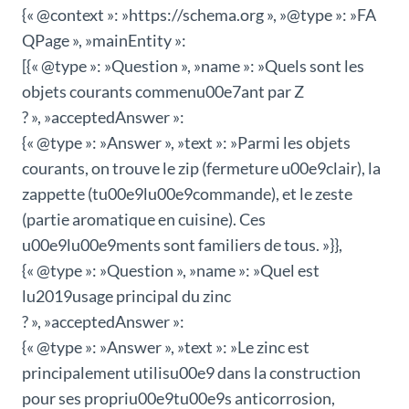
{« @context »: »https://schema.org », »@type »: »FA
QPage », »mainEntity »:
[{« @type »: »Question », »name »: »Quels sont les
objets courants commenu00e7ant par Z
? », »acceptedAnswer »:
{« @type »: »Answer », »text »: »Parmi les objets
courants, on trouve le zip (fermeture u00e9clair), la
zappette (tu00e9lu00e9commande), et le zeste
(partie aromatique en cuisine). Ces
u00e9lu00e9ments sont familiers de tous. »}},
{« @type »: »Question », »name »: »Quel est
lu2019usage principal du zinc
? », »acceptedAnswer »:
{« @type »: »Answer », »text »: »Le zinc est
principalement utilisu00e9 dans la construction
pour ses propriu00e9tu00e9s anticorrosion,