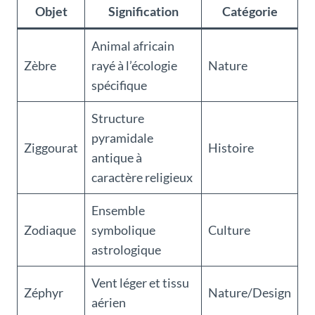
Objet
Signification
Catégorie
Animal africain
Zèbre
rayé à l’écologie
Nature
spécifique
Structure
pyramidale
Ziggourat
Histoire
antique à
caractère religieux
Ensemble
Zodiaque
symbolique
Culture
astrologique
Vent léger et tissu
Zéphyr
Nature/Design
aérien