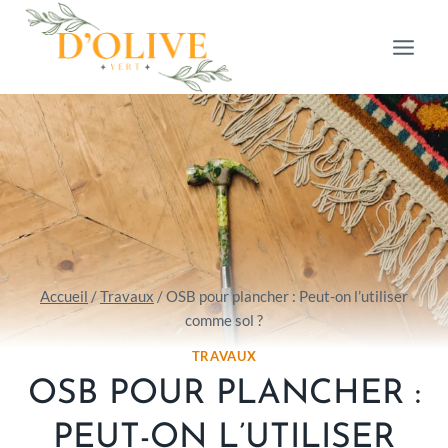
Aller
au
contenu
Accueil
/
Travaux
/
OSB pour plancher : Peut-on l’utiliser
comme sol ?
TRAVAUX
OSB POUR PLANCHER :
PEUT-ON L’UTILISER