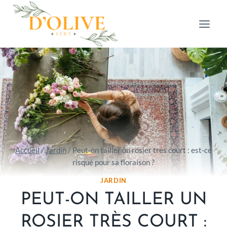
Aller
au
contenu
Accueil
/
Jardin
/
Peut-on tailler un rosier très court : est-ce
risqué pour sa floraison ?
JARDIN
PEUT-ON TAILLER UN
ROSIER TRÈS COURT :