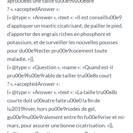
apru00e8s une taille su00e9vu00e8re
? », »acceptedAnswer »:
{« @type »: »Answer », »text »: »Il est conseillu00e9
d’appliquer un mastic cicatrisant, de pailler le pied,
d’apporter des engrais riches en phosphore et
potassium, et de surveiller les nouvelles pousses
pour du00e9tecter pru00e9cocement toute
maladie. »}},
{« @type »: »Question », »name »: »Quand est-il
pru00e9fu00e9rable de tailler tru00e8s court
? », »acceptedAnswer »:
{« @type »: »Answer », »text »: »La taille tru00e8s
courte doit u00eatre faite u00e0 la fin de
lu2019hiver, hors pu00e9riodes de gel,
gu00e9nu00e9ralement entre fin fu00e9vrier et mi-
mars, pour assurer une bonne cicatrisation. »}},