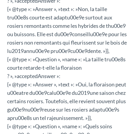
? », »acceptedAnswer »:
{« @type »: »Answer », »text »: »Non, la taille
tru00e8s courte est adaptu00e9e surtout aux
rosiers remontants comme les hybrides de thu00e9
ou buissons. Elle est du00e9conseillu00e9e pour les
rosiers non remontants qui fleurissent sur le bois de
lu2019annu00e9e pru00e9cu00e9dente. »}},
{« @type »: »Question », »name »: »La taille tru00e8s
courte retarde-t-elle la floraison
? », »acceptedAnswer »:
{« @type »: »Answer », »text »: »Oui, la floraison peut
u00eatre du00e9calu00e9e du2019une saison chez
certains rosiers. Toutefois, elle revient souvent plus
gu00e9nu00e9reuse sur les rosiers adaptu00e9s
apru00e8s un tel rajeunissement. »}},
{« @type »: »Question », »name »: »Quels soins