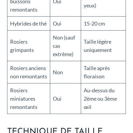
buissons
Oui
yeux)
remontants
Hybrides de thé
Oui
15-20 cm
Non (sauf
Rosiers
Taille légère
cas
grimpants
uniquement
extrême)
Rosiers anciens
Taille après
Non
non remontants
floraison
Rosiers
Au-dessus du
miniatures
Oui
2ème ou 3ème
remontants
œil
TECHNIQUE DE TAILLE