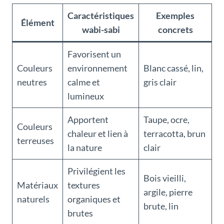
Caractéristiques
Exemples
Élément
wabi-sabi
concrets
Favorisent un
Couleurs
environnement
Blanc cassé, lin,
neutres
calme et
gris clair
lumineux
Apportent
Taupe, ocre,
Couleurs
chaleur et lien à
terracotta, brun
terreuses
la nature
clair
Privilégient les
Bois vieilli,
Matériaux
textures
argile, pierre
naturels
organiques et
brute, lin
brutes