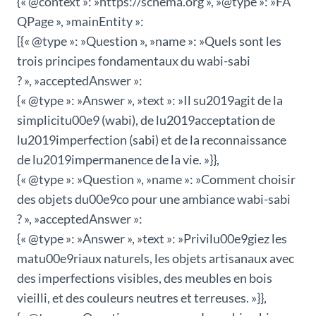
{« @context »: »https://schema.org », »@type »: »FA
QPage », »mainEntity »:
[{« @type »: »Question », »name »: »Quels sont les
trois principes fondamentaux du wabi-sabi
? », »acceptedAnswer »:
{« @type »: »Answer », »text »: »Il su2019agit de la
simplicitu00e9 (wabi), de lu2019acceptation de
lu2019imperfection (sabi) et de la reconnaissance
de lu2019impermanence de la vie. »}},
{« @type »: »Question », »name »: »Comment choisir
des objets du00e9co pour une ambiance wabi-sabi
? », »acceptedAnswer »:
{« @type »: »Answer », »text »: »Privilu00e9giez les
matu00e9riaux naturels, les objets artisanaux avec
des imperfections visibles, des meubles en bois
vieilli, et des couleurs neutres et terreuses. »}},