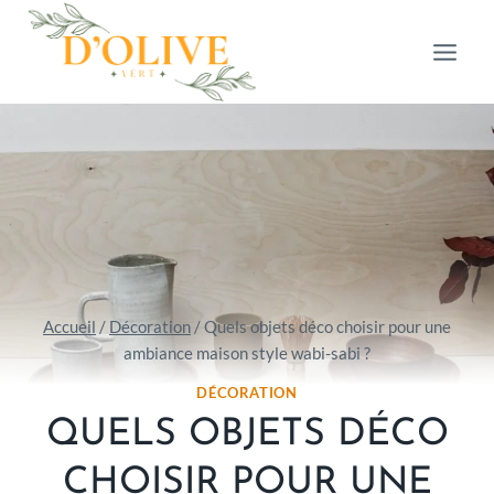
Aller
au
contenu
Accueil
/
Décoration
/
Quels objets déco choisir pour une
ambiance maison style wabi-sabi ?
DÉCORATION
QUELS OBJETS DÉCO
CHOISIR POUR UNE