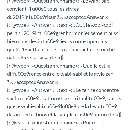
{« @type »: »Question », »name »: »Le wabi-sabi
convient-il u00e0 tous les styles
du2019intu00e9rieur ? », »acceptedAnswer »:
{« @type »: »Answer », »text »: »Oui, le wabi-sabi
peut su2019intu00e9grer harmonieusement aussi
bien dans des intu00e9rieurs contemporains
quu2019authentiques, en apportant une touche
naturelle et apaisante. »}},
{« @type »: »Question », »name »: »Quelle est la
diffu00e9rence entre le wabi-sabi et le style zen
? », »acceptedAnswer »:
{« @type »: »Answer », »text »: »Le zen se concentre
sur la mu00e9ditation et la spiritualitu00e9, tandis
que le wabi-sabi cu00e9lu00e8bre la beautu00e9
des imperfections et la simplicitu00e9 naturelle. »}},
{« @type »: »Question », »name »: »Pourquoi