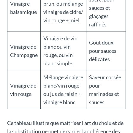
Vinaigre
brun, ou mélange
sauces et
balsamique
vinaigre de cidre/
glaçages
vin rouge + miel
raffinés
Vinaigre de vin
Goût doux
Vinaigre de
blanc ou vin
pour sauces
Champagne
rouge, ou vin
délicates
blanc simple
Mélange vinaigre
Saveur corsée
Vinaigre de
blanc/vin rouge
pour
vin rouge
ou jus de raisin +
marinades et
vinaigre blanc
sauces
Ce tableau illustre que maîtriser l’art du choix et de
la substitution permet de garder la cohérence des