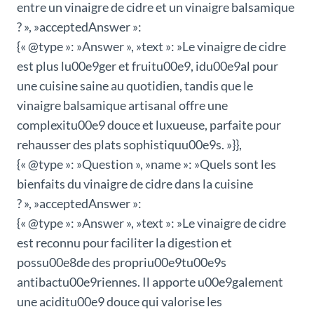
entre un vinaigre de cidre et un vinaigre balsamique
? », »acceptedAnswer »:
{« @type »: »Answer », »text »: »Le vinaigre de cidre
est plus lu00e9ger et fruitu00e9, idu00e9al pour
une cuisine saine au quotidien, tandis que le
vinaigre balsamique artisanal offre une
complexitu00e9 douce et luxueuse, parfaite pour
rehausser des plats sophistiquu00e9s. »}},
{« @type »: »Question », »name »: »Quels sont les
bienfaits du vinaigre de cidre dans la cuisine
? », »acceptedAnswer »:
{« @type »: »Answer », »text »: »Le vinaigre de cidre
est reconnu pour faciliter la digestion et
possu00e8de des propriu00e9tu00e9s
antibactu00e9riennes. Il apporte u00e9galement
une aciditu00e9 douce qui valorise les