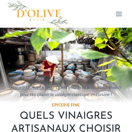
Aller
au
contenu
Accueil
/
Epicerie fine
/
Quels vinaigres artisanaux choisir
pour remplacer le vinaigre classique en cuisine ?
EPICERIE FINE
QUELS VINAIGRES
ARTISANAUX CHOISIR