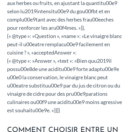
aux herbes ou fruits, en ajustant la quantitu00e9
selon lu2019intensitu00e9 du gou00fbt et en
complu00e9tant avec des herbes frau00eeches
pour renforcer les aru00f4mes. »}},
{« @type »: »Question », »name »: »Le vinaigre blanc
peut-il u00eatre remplacu00e9 facilement en
cuisine ? », »acceptedAnswer »:
{« @type »: »Answer », »text »: »Bien quu2019il
possu00e8de une aciditu00e9 forte adaptu00e9e
u00e0 la conservation, le vinaigre blanc peut
u00eatre substituu00e9 par du jus de citron ou du
vinaigre de cidre pour des pru00e9parations
culinaires ou00f9 une aciditu00e9 moins agressive
est souhaitu00e9e. »}}]}
COMMENT CHOISIR ENTRE UN