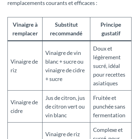
remplacements courants et efficaces :
Vinaigre à
Substitut
Principe
remplacer
recommandé
gustatif
Doux et
Vinaigre de vin
légèrement
Vinaigre de
blanc + sucre ou
sucré, idéal
riz
vinaigre de cidre
pour recettes
+ sucre
asiatiques
Jus de citron, jus
Fruitée et
Vinaigre de
de citron vert ou
punchée sans
cidre
vin blanc
fermentation
Complexe et
Vinaigre de riz
sucré, pour