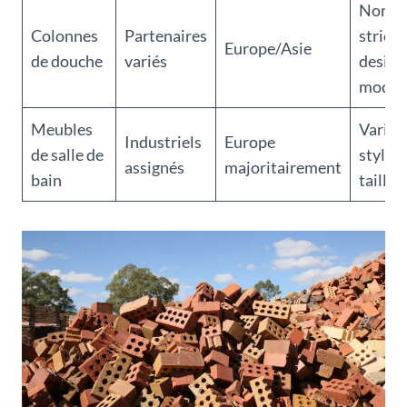
Norme
Colonnes
Partenaires
stricte
Europe/Asie
de douche
variés
design
moder
Meubles
Variét
Industriels
Europe
de salle de
styles 
assignés
majoritairement
bain
tailles