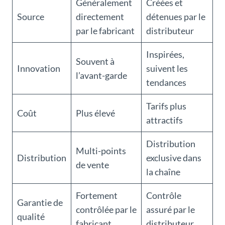
Généralement
Créées et
Source
directement
détenues par le
par le fabricant
distributeur
Inspirées,
Souvent à
Innovation
suivent les
l’avant-garde
tendances
Tarifs plus
Coût
Plus élevé
attractifs
Distribution
Multi-points
Distribution
exclusive dans
de vente
la chaîne
Fortement
Contrôle
Garantie de
contrôlée par le
assuré par le
qualité
fabricant
distributeur