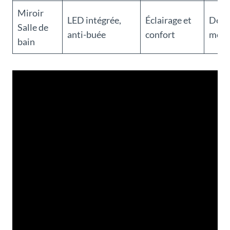
Miroir
LED intégrée,
Éclairage et
Desi
Salle de
anti-buée
confort
mode
bain