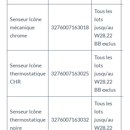
Tous les
Senseur Icône
lots
Ri
mécanique
3276007163018
jusqu’au
cie
chrome
W28.22
do
BB exclus
Tous les
Senseur Icône
lots
Ri
thermostatique
3276007163025
jusqu’au
cie
CHR
W28.22
do
BB exclus
Tous les
Senseur Icône
lots
Ri
thermostatique
3276007163032
jusqu’au
cie
noire
W28.22
do