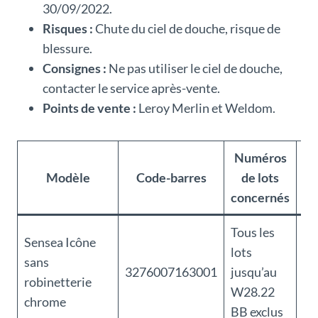
30/09/2022.
Risques :
Chute du ciel de douche, risque de
blessure.
Consignes :
Ne pas utiliser le ciel de douche,
contacter le service après-vente.
Points de vente :
Leroy Merlin et Weldom.
Numéros
Modèle
Code-barres
de lots
Ob
concernés
Tous les
Sensea Icône
lots
Ri
sans
3276007163001
jusqu’au
cie
robinetterie
W28.22
do
chrome
BB exclus