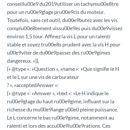
conseillu00e9 du2019utiliser un tachymu00e8tre
pour un ru00e9glage pru00e9cis du moteur.
Toutefois, sans cet outil, du00e9butez avec les vis
complu00e8tement vissu00e9es puis du00e9vissez
environ 1,5 tour. Affinez la vis L pour un ralenti
stable et soyez tru00e8s prudent avec la vis H pour
u00e9viter de du00e9passer des ru00e9gimes
dangereux. »}},
{« @type »: »Question », »name »: »Que signifie le H
et le L sur une vis de carburateur
? », »acceptedAnswer »:
{« @type »: »Answer », »text »: »Le H indique le
ru00e9glage du haut ru00e9gime, influant sur la
richesse du mu00e9lange u00e0 pleine puissance.
Le L concerne le bas ru00e9gime, notamment au
ralenti et lors des accu00e9lu00e9rations. Ces