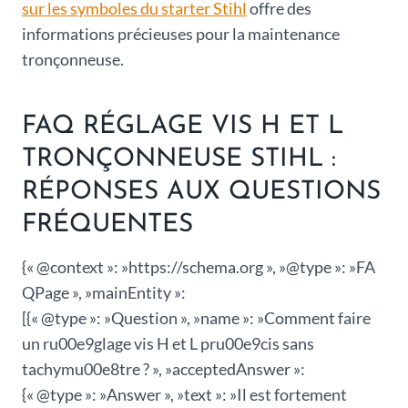
sur les symboles du starter Stihl
offre des
informations précieuses pour la maintenance
tronçonneuse.
FAQ RÉGLAGE VIS H ET L
TRONÇONNEUSE STIHL :
RÉPONSES AUX QUESTIONS
FRÉQUENTES
{« @context »: »https://schema.org », »@type »: »FA
QPage », »mainEntity »:
[{« @type »: »Question », »name »: »Comment faire
un ru00e9glage vis H et L pru00e9cis sans
tachymu00e8tre ? », »acceptedAnswer »:
{« @type »: »Answer », »text »: »Il est fortement