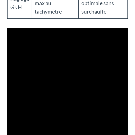
max au
optimale sans
vis H
tachymètre
surchauffe