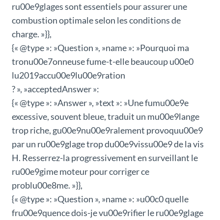
ru00e9glages sont essentiels pour assurer une
combustion optimale selon les conditions de
charge. »}},
{« @type »: »Question », »name »: »Pourquoi ma
tronu00e7onneuse fume-t-elle beaucoup u00e0
lu2019accu00e9lu00e9ration
? », »acceptedAnswer »:
{« @type »: »Answer », »text »: »Une fumu00e9e
excessive, souvent bleue, traduit un mu00e9lange
trop riche, gu00e9nu00e9ralement provoquu00e9
par un ru00e9glage trop du00e9vissu00e9 de la vis
H. Resserrez-la progressivement en surveillant le
ru00e9gime moteur pour corriger ce
problu00e8me. »}},
{« @type »: »Question », »name »: »u00c0 quelle
fru00e9quence dois-je vu00e9rifier le ru00e9glage