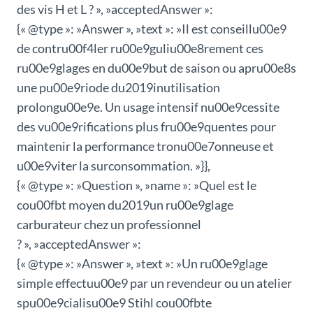
des vis H et L ? », »acceptedAnswer »:
{« @type »: »Answer », »text »: »Il est conseillu00e9
de contru00f4ler ru00e9guliu00e8rement ces
ru00e9glages en du00e9but de saison ou apru00e8s
une pu00e9riode du2019inutilisation
prolongu00e9e. Un usage intensif nu00e9cessite
des vu00e9rifications plus fru00e9quentes pour
maintenir la performance tronu00e7onneuse et
u00e9viter la surconsommation. »}},
{« @type »: »Question », »name »: »Quel est le
cou00fbt moyen du2019un ru00e9glage
carburateur chez un professionnel
? », »acceptedAnswer »:
{« @type »: »Answer », »text »: »Un ru00e9glage
simple effectuu00e9 par un revendeur ou un atelier
spu00e9cialisu00e9 Stihl cou00fbte