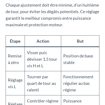
Chaque ajustement doit être minime, d’un huitième
de tour, pour éviter les dégâts potentiels. Ce réglage
garantit le meilleur compromis entre puissance
maximale et protection moteur.
Étape
Action
But
Visser puis
Remise
Position de base
dévisser 1,5 tour
à zéro
stable
vis H et L
Tourner par
Fonctionnement
Réglage
quart de tour au
régulier au bas
vis L
ralenti
régime
Contrôler régime
Puissance
Réglage