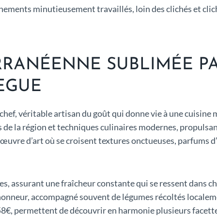
ments minutieusement travaillés, loin des clichés et clic
RRANÉENNE SUBLIMÉE P
EGUE
ef, véritable artisan du goût qui donne vie à une cuisine m
s de la région et techniques culinaires modernes, propulsan
une œuvre d’art où se croisent textures onctueuses, parfums
ges, assurant une fraîcheur constante qui se ressent dans 
honneur, accompagné souvent de légumes récoltés localement,
€, permettent de découvrir en harmonie plusieurs facette