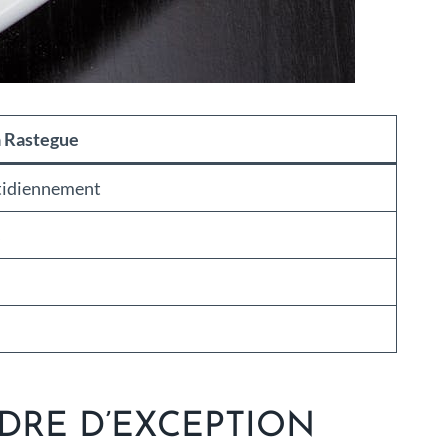
a Rastegue
otidiennement
s
DRE D’EXCEPTION