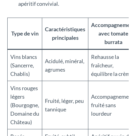
apéritif convivial.
Accompagnement
Caractéristiques
Type de vin
avec tomate
principales
burrata
Vins blancs
Rehausse la
Acidulé, minéral,
(Sancerre,
fraîcheur,
agrumes
Chablis)
équilibre la crème
Vins rouges
légers
Accompagnement
Fruité, léger, peu
(Bourgogne,
fruité sans
tannique
Domaine du
lourdeur
Château)