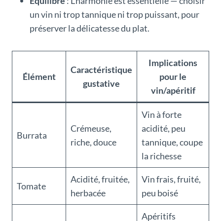
Equilibre
: L’harmonie est essentielle — choisir
un vin ni trop tannique ni trop puissant, pour
préserver la délicatesse du plat.
Implications
Caractéristique
Élément
pour le
gustative
vin/apéritif
Vin à forte
Crémeuse,
acidité, peu
Burrata
riche, douce
tannique, coupe
la richesse
Acidité, fruitée,
Vin frais, fruité,
Tomate
herbacée
peu boisé
Apéritifs