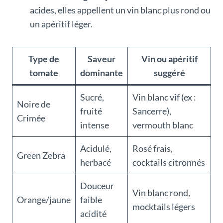
acides, elles appellent un vin blanc plus rond ou
un apéritif léger.
Type de
Saveur
Vin ou apéritif
tomate
dominante
suggéré
Sucré,
Vin blanc vif (ex :
Noire de
fruité
Sancerre),
Crimée
intense
vermouth blanc
Acidulé,
Rosé frais,
Green Zebra
herbacé
cocktails citronnés
Douceur
Vin blanc rond,
Orange/jaune
faible
mocktails légers
acidité