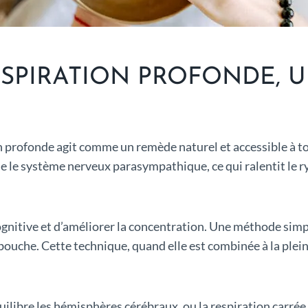
ESPIRATION PROFONDE, U
n profonde agit comme un remède naturel et accessible à tou
ule le système nerveux parasympathique, ce qui ralentit le 
ognitive et d’améliorer la concentration. Une méthode simpl
 bouche. Cette technique, quand elle est combinée à la ple
ilibre les hémisphères cérébraux, ou la respiration carrée, 