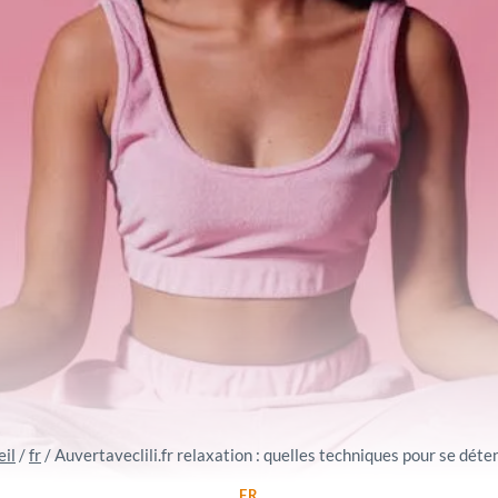
eil
/
fr
/
Auvertaveclili.fr relaxation : quelles techniques pour se déte
FR