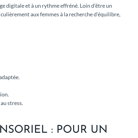
 digitale et à un rythme effréné. Loin d’être un
ticulièrement aux femmes à la recherche d’équilibre,
 adaptée.
ion.
au stress.
SORIEL : POUR UN