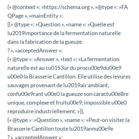
{« @context »: »https://schema.org », »@type »: »FA
QPage », »mainEntity »:
[{« @type »: »Question », »name »: »Quelle est
lu2019importance de la fermentation naturelle
dans la fabrication de la gueuze
? », »acceptedAnswer »:
{« @type »: »Answer », »text »: »La fermentation
naturelle est au cu0153ur du procu00e9du00e9
u00e0 la Brasserie Cantillon. Elle utilise des levures
sauvages provenant de lu2019air ambiant,
confu00e9rant u00e0 la gueuze son caractu00e8re
unique, complexe et fruitu00e9, impossible u00e0
reproduire industriellement. »}},
{« @type »: »Question », »name »: »Peut-on visiter la
Brasserie Cantillon toute lu2019annu00e9e
? », »acceptedAnswer »: