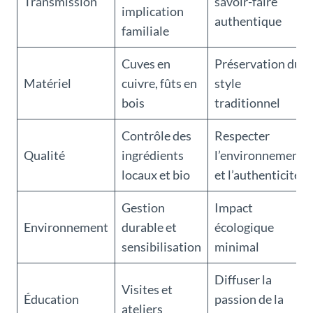
Transmission
savoir-faire
implication
authentique
familiale
Cuves en
Préservation du
Matériel
cuivre, fûts en
style
bois
traditionnel
Contrôle des
Respecter
Qualité
ingrédients
l’environnement
locaux et bio
et l’authenticité
Gestion
Impact
Environnement
durable et
écologique
sensibilisation
minimal
Diffuser la
Visites et
Éducation
passion de la
ateliers