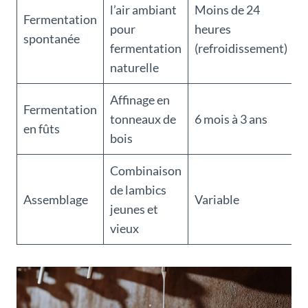
l’air ambiant
Moins de 24
Fermentation
c
pour
heures
spontanée
c
fermentation
(refroidissement)
u
naturelle
Affinage en
Fermentation
P
tonneaux de
6 mois à 3 ans
en fûts
d
bois
Combinaison
C
de lambics
f
Assemblage
Variable
jeunes et
g
vieux
t