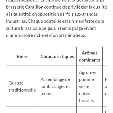
brasserie Cantillon continue de privilégier la qualité
à la quantité, en opposition parfois aux grandes
industries. Chaque bouteille est un manifeste de la
culture brassicole belge, un témoignage vivant
d’une histoire riche et d’un art minutieux.
Arômes
P
Bière
Caractéristiques
dominants
Agrumes,
Assemblage de
pomme
Fro
Gueuze
lambics âgés et
verte,
affi
traditionnelle
jeunes
notes
cha
florales
Des