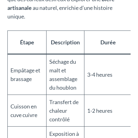
artisanale
au naturel, enrichie d’une histoire
unique.
I
Étape
Description
Durée
Séchage du
B
Empâtage et
malt et
3-4 heures
d
brassage
assemblage
l
du houblon
Transfert de
I
Cuisson en
chaleur
1-2 heures
r
cuve cuivre
contrôlé
a
Exposition à
D