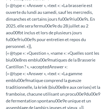
{« @type »: »Answer », »text »: »La brasserie est
ouverte du lundi au samedi, sauf les mercredis,
dimanches et certains jours fu00e9riu00e9s. En
2025, elle sera fermu00e9e du 28 juillet au 2
aou00fbt inclus et lors de plusieurs jours
fu00e9riu00e9s pour entretien et repos du
personnel. »}},
{« @type »: »Question », »name »: »Quelles sont les
biu00e8res emblu00e9matiques de la Brasserie
Cantillon ? », »acceptedAnswer »:
{« @type »: »Answer », »text »: »La gamme
emblu00e9matique comprend la gueuze
traditionnelle, la kriek (biu00e8re aux cerises) et la
framboise, chacune utilisant un procu00e9du00e9
de fermentation spontanu00e9e unique et un
assemblage de lambics jeunes et vieux. »}},