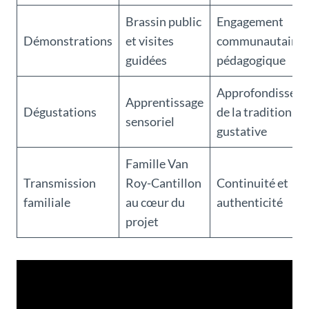
Brassin public
Engagement
Démonstrations
et visites
communautaire 
guidées
pédagogique
Approfondissem
Apprentissage
Dégustations
de la tradition
sensoriel
gustative
Famille Van
Transmission
Roy-Cantillon
Continuité et
familiale
au cœur du
authenticité
projet