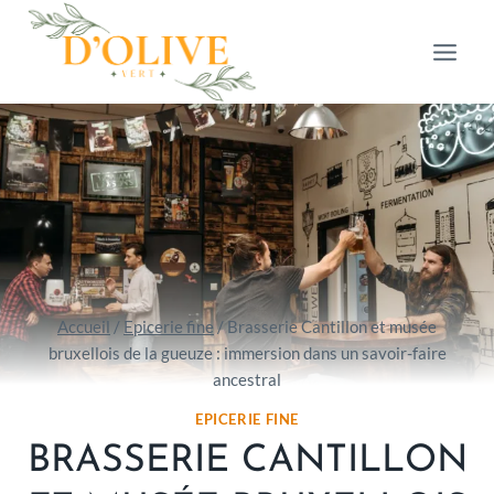
Aller
au
contenu
Accueil
/
Epicerie fine
/
Brasserie Cantillon et musée
bruxellois de la gueuze : immersion dans un savoir-faire
ancestral
EPICERIE FINE
BRASSERIE CANTILLON