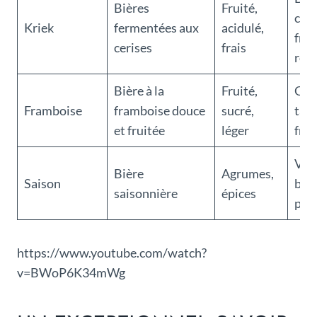
Bières
Fruité,
choc
Kriek
fermentées aux
acidulé,
frui
cerises
frais
rou
Bière à la
Fruité,
Gât
Framboise
framboise douce
sucré,
tart
et fruitée
léger
frui
Via
Bière
Agrumes,
Saison
bla
saisonnière
épices
plat
https://www.youtube.com/watch?
v=BWoP6K34mWg