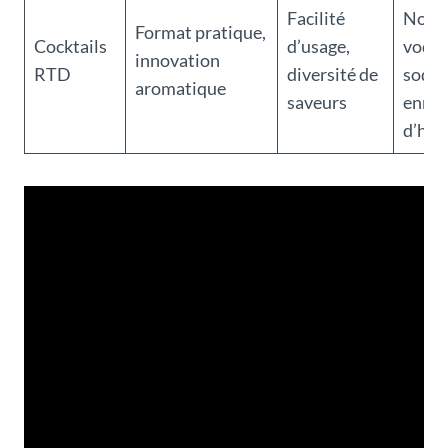
Facilité
Noon
Format pratique,
Cocktails
d’usage,
vodka
innovation
RTD
diversité de
soda
aromatique
saveurs
enric
d’hui