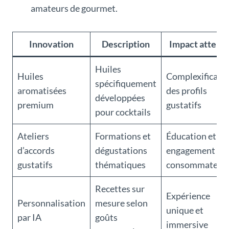
amateurs de gourmet.
Innovation
Description
Impact attend
Huiles
Huiles
Complexificati
spécifiquement
aromatisées
des profils
développées
premium
gustatifs
pour cocktails
Ateliers
Formations et
Éducation et
d’accords
dégustations
engagement de
gustatifs
thématiques
consommateur
Recettes sur
Expérience
Personnalisation
mesure selon
unique et
par IA
goûts
immersive