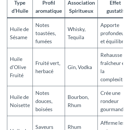
Type
Profil
Association
Effet
d’Huile
aromatique
Spiritueux
gustatif
Notes
Apporte
Huile de
Whisky,
toastées,
profondeur
Sésame
Tequila
fumées
et équilibre
Rehausse la
Huile
Fruité vert,
fraîcheur et
d’Olive
Gin, Vodka
herbacé
la
Fruité
complexité
Notes
Crée une
Huile de
Bourbon,
douces,
rondeur
Noisette
Rhum
boisées
gourmande
Affirme les
Saveurs
Rhum