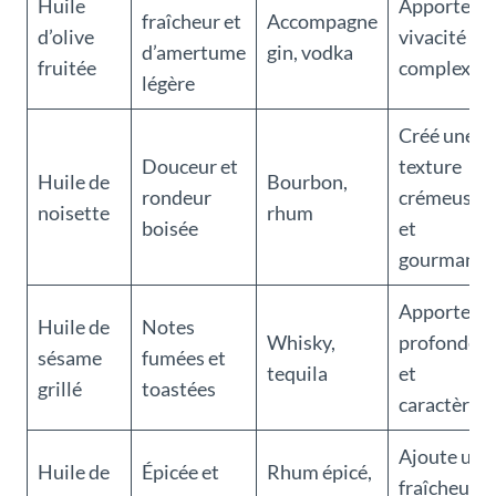
Huile
Apporte
fraîcheur et
Accompagne
d’olive
vivacité et
d’amertume
gin, vodka
fruitée
complexité
légère
Créé une
Douceur et
texture
Huile de
Bourbon,
rondeur
crémeuse
noisette
rhum
boisée
et
gourmand
Apporte
Huile de
Notes
Whisky,
profondeu
sésame
fumées et
tequila
et
grillé
toastées
caractère
Ajoute une
Huile de
Épicée et
Rhum épicé,
fraîcheur