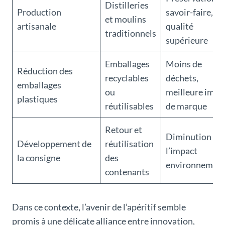
Distilleries
Production
savoir-faire,
et moulins
artisanale
qualité
traditionnels
supérieure
Emballages
Moins de
Réduction des
recyclables
déchets,
emballages
ou
meilleure imag
plastiques
réutilisables
de marque
Retour et
Diminution de
Développement de
réutilisation
l’impact
la consigne
des
environnement
contenants
Dans ce contexte, l’avenir de l’apéritif semble
promis à une délicate alliance entre innovation,