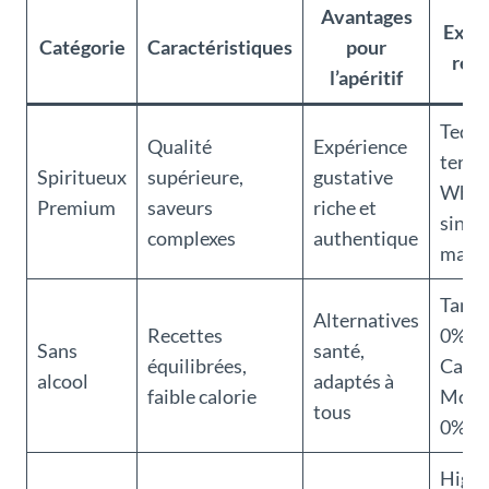
Avantages
Exem
Catégorie
Caractéristiques
pour
réc
l’apéritif
Tequi
Qualité
Expérience
terroi
Spiritueux
supérieure,
gustative
Whis
Premium
saveurs
riche et
singl
complexes
authentique
malt
Tanq
Alternatives
Recettes
0%,
Sans
santé,
équilibrées,
Capta
alcool
adaptés à
faible calorie
Morg
tous
0%
High