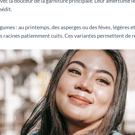
vec la douceur de la garniture principale. Leur amertume l
nédit.
légumes : au printemps, des asperges ou des fèves, légères 
 racines patiemment cuits. Ces variantes permettent de reno