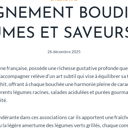
NEMENT BOUDIN
MES ET SAVEURS
26 décembre 2025
ine française, possède une richesse gustative profonde q
accompagner relève d’un art subtil qui vise à équilibrer sa
nrichit, offrant à chaque bouchée une harmonie pleine de cara
ifférents légumes racines, salades acidulées et purées gour
ité.
érante dans ces associations car ils apportent une fraîcheu
a légère amertume des légumes verts grillés, chaque compo