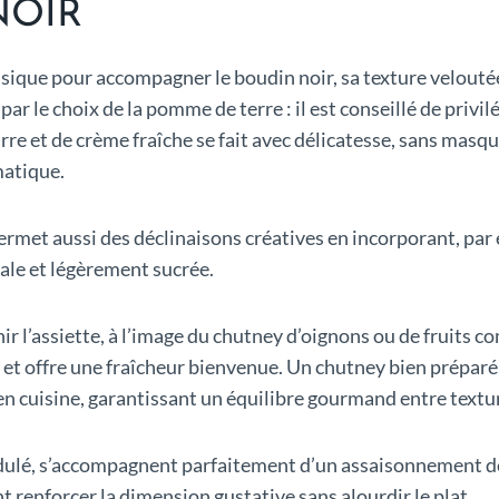
NOIR
sique pour accompagner le boudin noir, sa texture velout
par le choix de la pomme de terre : il est conseillé de privi
urre et de crème fraîche se fait avec délicatesse, sans masq
matique.
e permet aussi des déclinaisons créatives en incorporant, p
nale et légèrement sucrée.
r l’assiette, à l’image du chutney d’oignons ou de fruits c
et offre une fraîcheur bienvenue. Un chutney bien préparé, 
 en cuisine, garantissant un équilibre gourmand entre textu
dulé, s’accompagnent parfaitement d’un assaisonnement dé
t renforcer la dimension gustative sans alourdir le plat.