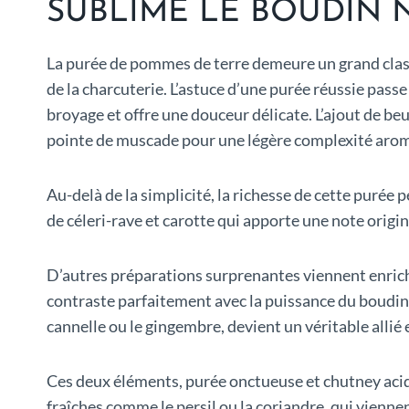
SUBLIME LE BOUDIN 
La purée de pommes de terre demeure un grand clas
de la charcuterie. L’astuce d’une purée réussie passe 
broyage et offre une douceur délicate. L’ajout de be
pointe de muscade pour une légère complexité aro
Au-delà de la simplicité, la richesse de cette puré
de céleri-rave et carotte qui apporte une note origi
D’autres préparations surprenantes viennent enrichi
contraste parfaitement avec la puissance du boudin 
cannelle ou le gingembre, devient un véritable allié
Ces deux éléments, purée onctueuse et chutney aci
fraîches comme le persil ou la coriandre, qui viennen