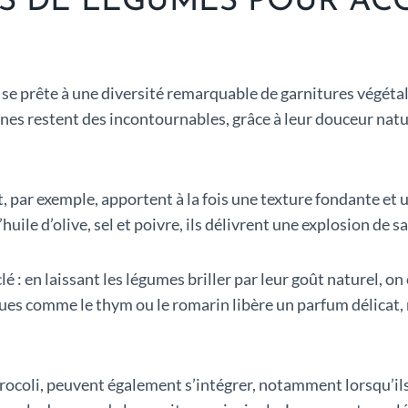
ES DE LÉGUMES POUR A
ir se prête à une diversité remarquable de garnitures végét
cines restent des incontournables, grâce à leur douceur natu
t, par exemple, apportent à la fois une texture fondante et
’huile d’olive, sel et poivre, ils délivrent une explosion 
é : en laissant les légumes briller par leur goût naturel, on
s comme le thym ou le romarin libère un parfum délicat, re
 brocoli, peuvent également s’intégrer, notamment lorsqu’il