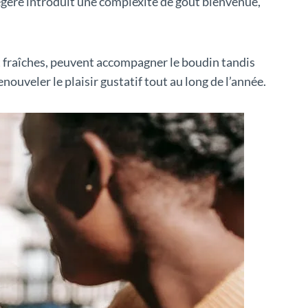
égère introduit une complexité de goût bienvenue,
et fraîches, peuvent accompagner le boudin tandis
uveler le plaisir gustatif tout au long de l’année.