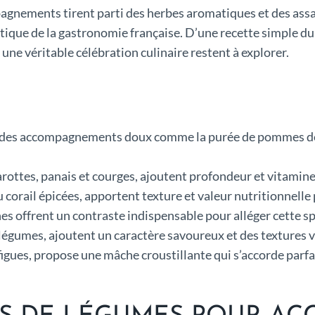
pagnements tirent parti des herbes aromatiques et des as
entique de la gastronomie française. D’une recette simple d
ne véritable célébration culinaire restent à explorer.
vec des accompagnements doux comme la purée de pommes d
ottes, panais et courges, ajoutent profondeur et vitamines
 corail épicées, apportent texture et valeur nutritionnelle
hes offrent un contraste indispensable pour alléger cette sp
 légumes, ajoutent un caractère savoureux et des textures va
ux figues, propose une mâche croustillante qui s’accorde par