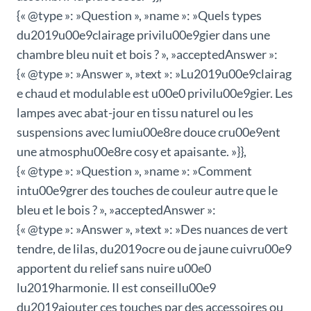
{« @type »: »Question », »name »: »Quels types
du2019u00e9clairage privilu00e9gier dans une
chambre bleu nuit et bois ? », »acceptedAnswer »:
{« @type »: »Answer », »text »: »Lu2019u00e9clairag
e chaud et modulable est u00e0 privilu00e9gier. Les
lampes avec abat-jour en tissu naturel ou les
suspensions avec lumiu00e8re douce cru00e9ent
une atmosphu00e8re cosy et apaisante. »}},
{« @type »: »Question », »name »: »Comment
intu00e9grer des touches de couleur autre que le
bleu et le bois ? », »acceptedAnswer »:
{« @type »: »Answer », »text »: »Des nuances de vert
tendre, de lilas, du2019ocre ou de jaune cuivru00e9
apportent du relief sans nuire u00e0
lu2019harmonie. Il est conseillu00e9
du2019ajouter ces touches par des accessoires ou