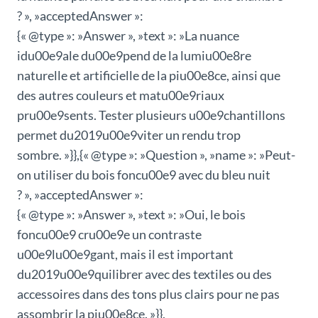
? », »acceptedAnswer »:
{« @type »: »Answer », »text »: »La nuance
idu00e9ale du00e9pend de la lumiu00e8re
naturelle et artificielle de la piu00e8ce, ainsi que
des autres couleurs et matu00e9riaux
pru00e9sents. Tester plusieurs u00e9chantillons
permet du2019u00e9viter un rendu trop
sombre. »}},{« @type »: »Question », »name »: »Peut-
on utiliser du bois foncu00e9 avec du bleu nuit
? », »acceptedAnswer »:
{« @type »: »Answer », »text »: »Oui, le bois
foncu00e9 cru00e9e un contraste
u00e9lu00e9gant, mais il est important
du2019u00e9quilibrer avec des textiles ou des
accessoires dans des tons plus clairs pour ne pas
assombrir la piu00e8ce. »}},