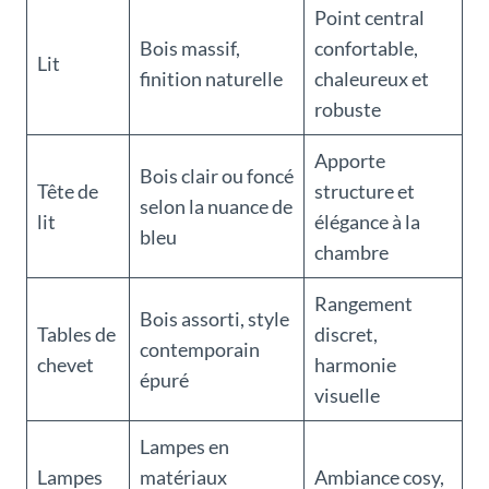
Point central
Bois massif,
confortable,
Lit
finition naturelle
chaleureux et
robuste
Apporte
Bois clair ou foncé
Tête de
structure et
selon la nuance de
lit
élégance à la
bleu
chambre
Rangement
Bois assorti, style
Tables de
discret,
contemporain
chevet
harmonie
épuré
visuelle
Lampes en
Lampes
matériaux
Ambiance cosy,