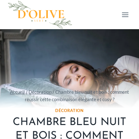
Aller
au
contenu
Accueil
/
Décoration
/
Chambre bleu nuit et bois : comment
réussir cette combinaison élégante et cosy ?
DÉCORATION
CHAMBRE BLEU NUIT
ET BOIS : COMMENT