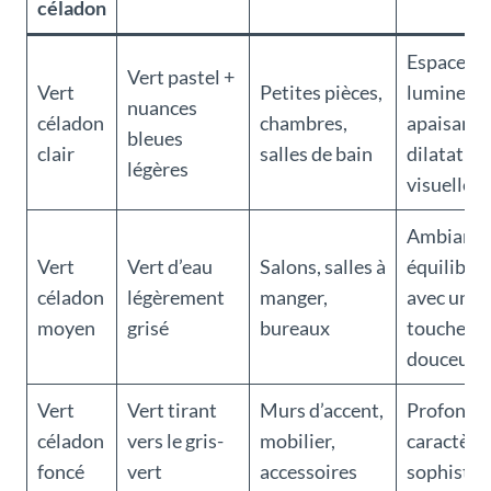
céladon
Espace
Vert pastel +
Vert
Petites pièces,
lumineux 
nuances
céladon
chambres,
apaisant,
bleues
clair
salles de bain
dilatation
légères
visuelle
Ambianc
Vert
Vert d’eau
Salons, salles à
équilibré
céladon
légèrement
manger,
avec une
moyen
grisé
bureaux
touche de
douceur
Vert
Vert tirant
Murs d’accent,
Profondeu
céladon
vers le gris-
mobilier,
caractère 
foncé
vert
accessoires
sophistic