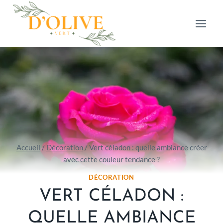
Aller
au
contenu
Accueil
/
Décoration
/
Vert céladon : quelle ambiance créer
avec cette couleur tendance ?
DÉCORATION
VERT CÉLADON :
QUELLE AMBIANCE