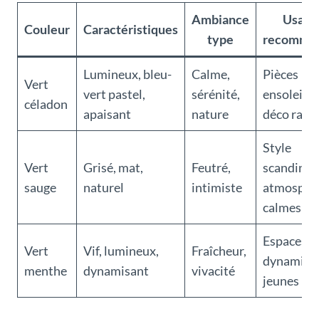
Ambiance
Usage
Couleur
Caractéristiques
type
recomma
Lumineux, bleu-
Calme,
Pièces
Vert
vert pastel,
sérénité,
ensoleillé
céladon
apaisant
nature
déco raffi
Style
Vert
Grisé, mat,
Feutré,
scandinav
sauge
naturel
intimiste
atmosphè
calmes
Espaces
Vert
Vif, lumineux,
Fraîcheur,
dynamiqu
menthe
dynamisant
vivacité
jeunes