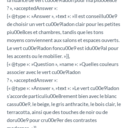
la nuance de vert cu00e9ladon pour ma piu00e8ce
? », »acceptedAnswer »:
{« @type »: »Answer », »text »: »Il est conseillu00e9
de choisir un vert cu00e9ladon clair pour les petites
piu00e8ces et chambres, tandis que les tons
moyens conviennent aux salons et espaces ouverts.
Le vert cu00e9ladon foncu00e9 est idu00e9al pour
les accents ou le mobilier. »}},
{« @type »: »Question », »name »: »Quelles couleurs
associer avec le vert cu00e9ladon
? », »acceptedAnswer »:
{« @type »: »Answer », »text »: »Le vert cu00e9ladon
s’accorde particuliu00e8rement bien avec le blanc
cassu00e9, le beige, le gris anthracite, le bois clair, le
terracotta, ainsi que des touches de noir ou de
doru00e9 pour cru00e9er des contrastes