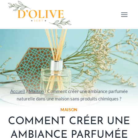
Aller
au
contenu
Accueil
/
Maison
/
Comment créer une ambiance parfumée
naturelle dans une maison sans produits chimiques ?
MAISON
COMMENT CRÉER UNE
AMBIANCE PARFUMÉE