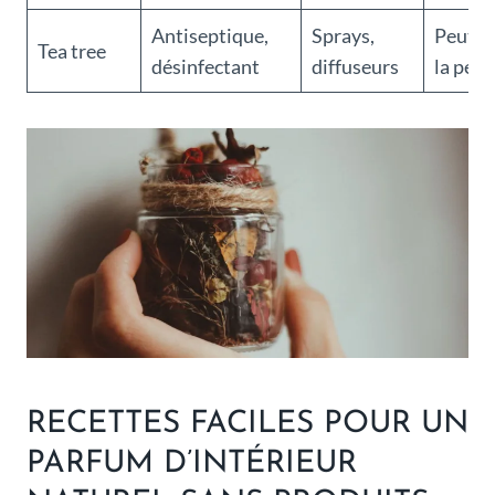
Antiseptique,
Sprays,
Peut ir
Tea tree
désinfectant
diffuseurs
la peau
RECETTES FACILES POUR UN
PARFUM D’INTÉRIEUR