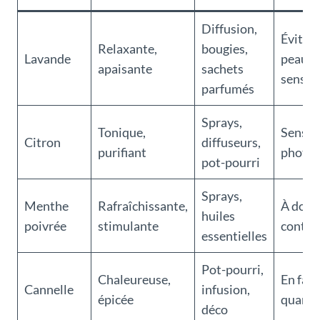
Diffusion,
Éviter 
Relaxante,
bougies,
Lavande
peau
apaisante
sachets
sensib
parfumés
Sprays,
Tonique,
Sensibi
Citron
diffuseurs,
purifiant
photo
pot-pourri
Sprays,
Menthe
Rafraîchissante,
À dose
huiles
poivrée
stimulante
contrô
essentielles
Pot-pourri,
Chaleureuse,
En faib
Cannelle
infusion,
épicée
quanti
déco