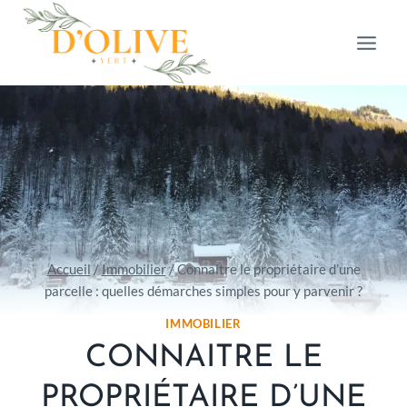
Aller
au
contenu
Accueil
/
Immobilier
/
Connaitre le propriétaire d’une
parcelle : quelles démarches simples pour y parvenir ?
IMMOBILIER
CONNAITRE LE
PROPRIÉTAIRE D’UNE