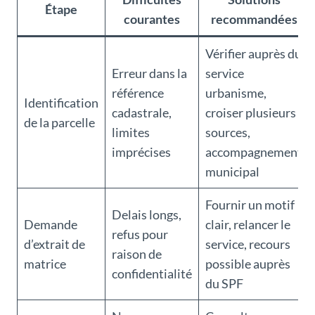
Étape
courantes
recommandées
Vérifier auprès du
Erreur dans la
service
référence
urbanisme,
Identification
cadastrale,
croiser plusieurs
de la parcelle
limites
sources,
imprécises
accompagnement
municipal
Fournir un motif
Delais longs,
Demande
clair, relancer le
refus pour
d’extrait de
service, recours
raison de
matrice
possible auprès
confidentialité
du SPF