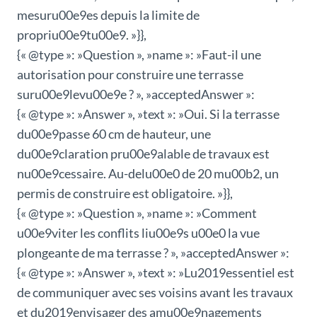
mesuru00e9es depuis la limite de
propriu00e9tu00e9. »}},
{« @type »: »Question », »name »: »Faut-il une
autorisation pour construire une terrasse
suru00e9levu00e9e ? », »acceptedAnswer »:
{« @type »: »Answer », »text »: »Oui. Si la terrasse
du00e9passe 60 cm de hauteur, une
du00e9claration pru00e9alable de travaux est
nu00e9cessaire. Au-delu00e0 de 20 mu00b2, un
permis de construire est obligatoire. »}},
{« @type »: »Question », »name »: »Comment
u00e9viter les conflits liu00e9s u00e0 la vue
plongeante de ma terrasse ? », »acceptedAnswer »:
{« @type »: »Answer », »text »: »Lu2019essentiel est
de communiquer avec ses voisins avant les travaux
et du2019envisager des amu00e9nagements