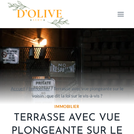
Aller
au
contenu
Accueil
/
Immobilier
/
Terrasse avec vue plongeante sur le
voisin : que dit la loi sur le vis-à-vis ?
IMMOBILIER
TERRASSE AVEC VUE
PLONGEANTE SUR LE