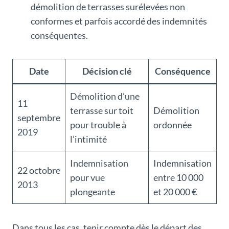
démolition de terrasses surélevées non
conformes et parfois accordé des indemnités
conséquentes.
Date
Décision clé
Conséquence
Démolition d’une
11
terrasse sur toit
Démolition
septembre
pour trouble à
ordonnée
2019
l’intimité
Indemnisation
Indemnisation
22 octobre
pour vue
entre 10 000
2013
plongeante
et 20 000 €
Dans tous les cas, tenir compte dès le départ des