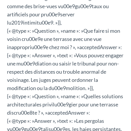
comme des brise-vues vu00e9gu00e9taux ou
artificiels pour pru00e9server
lu2019intimitu00e9. »}},
{« @type »: »Question », »name »: »Que faire si mon
voisin cru00e9e une terrasse avec une vue
inappropriu00e9e chez moi ? », »acceptedAnswer »:
{« @type »: »Answer », »text »: »Vous pouvez engager
une mu00e9diation ou saisir le tribunal pour non-
respect des distances ou trouble anormal de
voisinage. Les juges peuvent ordonner la
modification ou la du00e9molition. »}},
{« @type »: »Question », »name »: »Quelles solutions
architecturales privilu00e9gier pour une terrasse
discru00e8te ? », »acceptedAnswer »:
{« @type »: »Answer », »text »: »Les pergolas
vu00e9gu00e9talisu00e9es, les haies persistantes,