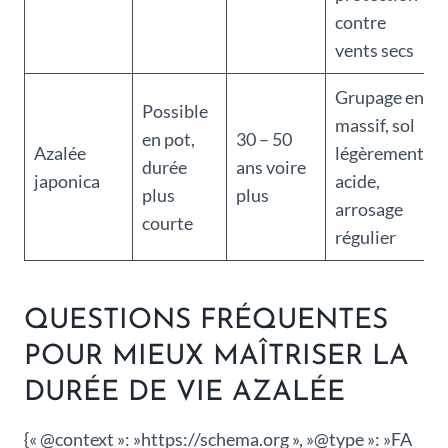
contre
vents secs
Grupage en
Possible
massif, sol
en pot,
30 – 50
Azalée
légèrement
durée
ans voire
japonica
acide,
plus
plus
arrosage
courte
régulier
QUESTIONS FRÉQUENTES
POUR MIEUX MAÎTRISER LA
DURÉE DE VIE AZALÉE
{« @context »: »https://schema.org », »@type »: »FA