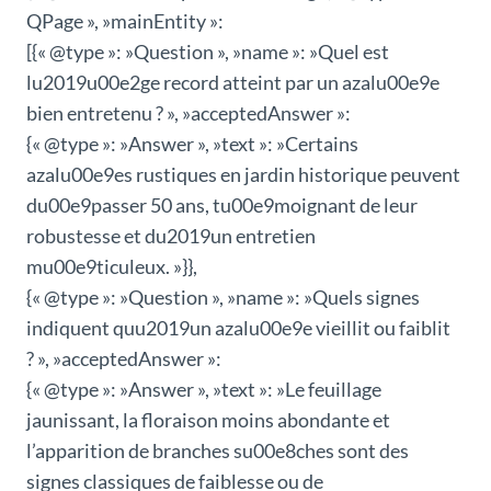
QPage », »mainEntity »:
[{« @type »: »Question », »name »: »Quel est
lu2019u00e2ge record atteint par un azalu00e9e
bien entretenu ? », »acceptedAnswer »:
{« @type »: »Answer », »text »: »Certains
azalu00e9es rustiques en jardin historique peuvent
du00e9passer 50 ans, tu00e9moignant de leur
robustesse et du2019un entretien
mu00e9ticuleux. »}},
{« @type »: »Question », »name »: »Quels signes
indiquent quu2019un azalu00e9e vieillit ou faiblit
? », »acceptedAnswer »:
{« @type »: »Answer », »text »: »Le feuillage
jaunissant, la floraison moins abondante et
l’apparition de branches su00e8ches sont des
signes classiques de faiblesse ou de