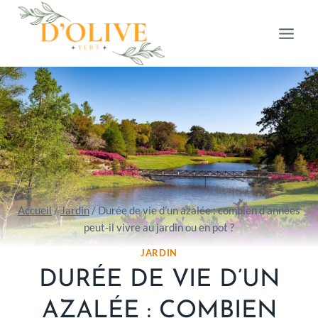
Aller
au
contenu
Accueil
/
Jardin
/
Durée de vie d’un azalée : combien d’années
peut-il vivre au jardin ou en pot ?
JARDIN
DURÉE DE VIE D’UN
AZALÉE : COMBIEN