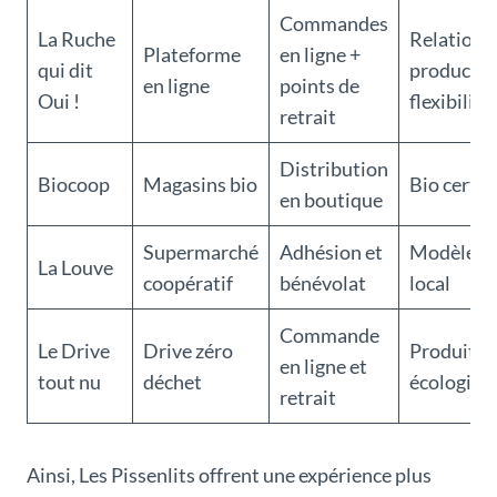
Commandes
La Ruche
Relation d
Plateforme
en ligne +
qui dit
producte
en ligne
points de
Oui !
flexibilité
retrait
Distribution
Biocoop
Magasins bio
Bio certif
en boutique
Supermarché
Adhésion et
Modèle par
La Louve
coopératif
bénévolat
local
Commande
Le Drive
Drive zéro
Produits 
en ligne et
tout nu
déchet
écologie
retrait
Ainsi, Les Pissenlits offrent une expérience plus