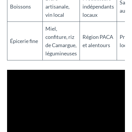
Save
Boissons
artisanale,
indépendants
auth
vin local
locaux
Miel,
confiture, riz
Région PACA
Produ
Épicerie fine
de Camargue,
et alentours
loca
légumineuses