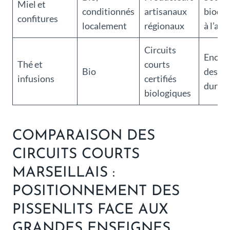
Miel et
conditionnés
artisanaux
biodiv
confitures
localement
régionaux
à l’api
Circuits
Encou
Thé et
courts
Bio
des pr
infusions
certifiés
durabl
biologiques
COMPARAISON DES
CIRCUITS COURTS
MARSEILLAIS :
POSITIONNEMENT DES
PISSENLITS FACE AUX
GRANDES ENSEIGNES