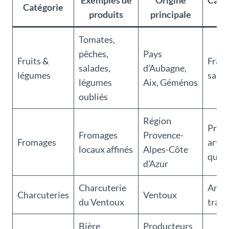
Exemples de
Origine
Carac
Catégorie
produits
principale
Tomates,
pêches,
Pays
Fruits &
Fraîc
salades,
d’Aubagne,
légumes
saiso
légumes
Aix, Géménos
oubliés
Région
Prod
Fromages
Provence-
Fromages
artis
locaux affinés
Alpes-Côte
quali
d’Azur
Charcuterie
Artis
Charcuteries
Ventoux
du Ventoux
tradi
Bière
Producteurs