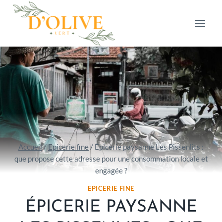
Aller
au
contenu
Accueil
/
Epicerie fine
/
Épicerie paysanne Les Pissenlits :
que propose cette adresse pour une consommation locale et
engagée ?
EPICERIE FINE
ÉPICERIE PAYSANNE