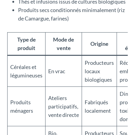
Thés et infusions issus de cultures biologiques
Produits secs conditionnés minimalement (riz
de Camargue, farines)
Type de
Mode de
I
Origine
produit
vente
éco
Producteurs
Réduc
Céréales et
En vrac
locaux
emball
légumineuses
biologiques
promo
Dimin
Ateliers
Produits
Fabriqués
produi
participatifs,
ménagers
localement
toxiqu
vente directe
domes
Bio,
Producteurs
Soutie