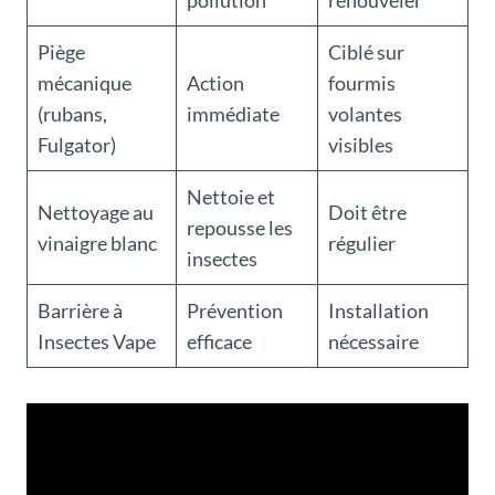
pollution
renouveler
Piège
Ciblé sur
mécanique
Action
fourmis
(rubans,
immédiate
volantes
Fulgator)
visibles
Nettoie et
Nettoyage au
Doit être
repousse les
vinaigre blanc
régulier
insectes
Barrière à
Prévention
Installation
Insectes Vape
efficace
nécessaire