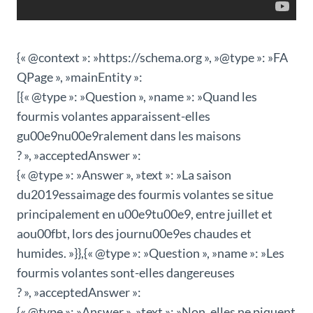
{« @context »: »https://schema.org », »@type »: »FA
QPage », »mainEntity »:
[{« @type »: »Question », »name »: »Quand les
fourmis volantes apparaissent-elles
gu00e9nu00e9ralement dans les maisons
? », »acceptedAnswer »:
{« @type »: »Answer », »text »: »La saison
du2019essaimage des fourmis volantes se situe
principalement en u00e9tu00e9, entre juillet et
aou00fbt, lors des journu00e9es chaudes et
humides. »}},{« @type »: »Question », »name »: »Les
fourmis volantes sont-elles dangereuses
? », »acceptedAnswer »:
{« @type »: »Answer », »text »: »Non, elles ne piquent