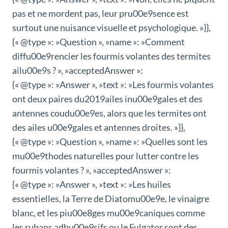
pas et ne mordent pas, leur pru00e9sence est
surtout une nuisance visuelle et psychologique. »}},
{« @type »: »Question », »name »: »Comment
diffu00e9rencier les fourmis volantes des termites
ailu00e9s ? », »acceptedAnswer »:
{« @type »: »Answer », »text »: »Les fourmis volantes
ont deux paires du2019ailes inu00e9gales et des
antennes coudu00e9es, alors que les termites ont
des ailes u00e9gales et antennes droites. »}},
{« @type »: »Question », »name »: »Quelles sont les
mu00e9thodes naturelles pour lutter contre les
fourmis volantes ? », »acceptedAnswer »:
{« @type »: »Answer », »text »: »Les huiles
essentielles, la Terre de Diatomu00e9e, le vinaigre
blanc, et les piu00e8ges mu00e9caniques comme
les rubans adhu00e9sifs ou le Fulgator sont des