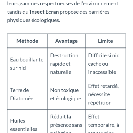
leurs gammes respectueuses de l’environnement,
tandis qu’
Insect Ecran
propose des barrières
physiques écologiques.
Méthode
Avantage
Limite
Destruction
Difficile si nid
Eau bouillante
rapide et
caché ou
sur nid
naturelle
inaccessible
Effet retardé,
Terre de
Non toxique
nécessite
Diatomée
et écologique
répétition
Réduit la
Effet
Huiles
présence sans
temporaire, à
essentielles