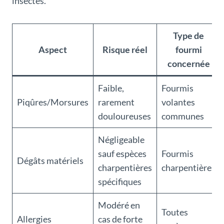
insectes.
Type de
Aspect
Risque réel
fourmi
concernée
Faible,
Fourmis
Piqûres/Morsures
rarement
volantes
douloureuses
communes
Négligeable
sauf espèces
Fourmis
Dégâts matériels
charpentières
charpentières
spécifiques
Modéré en
Toutes
Allergies
cas de forte