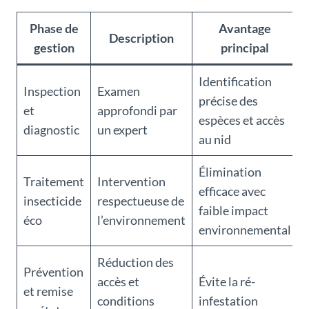
Phase de
Avantage
Description
gestion
principal
Identification
Inspection
Examen
précise des
et
approfondi par
espèces et accès
diagnostic
un expert
au nid
Élimination
Traitement
Intervention
efficace avec
insecticide
respectueuse de
faible impact
éco
l’environnement
environnemental
Réduction des
Prévention
accès et
Évite la ré-
et remise
conditions
infestation