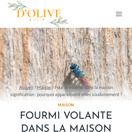
Aller
au
contenu
Accueil
/
Maison
/
Fourmi volante dans la maison
signification : pourquoi apparaissent-elles soudainement ?
MAISON
FOURMI VOLANTE
DANS LA MAISON