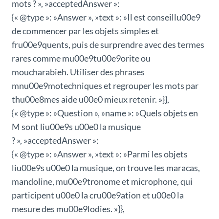
mots ? », »acceptedAnswer »:
{« @type »: »Answer », »text »: »Il est conseillu00e9
de commencer par les objets simples et
fru00e9quents, puis de surprendre avec des termes
rares comme mu00e9tu00e9orite ou
moucharabieh. Utiliser des phrases
mnu00e9motechniques et regrouper les mots par
thu00e8mes aide u00e0 mieux retenir. »}},
{« @type »: »Question », »name »: »Quels objets en
M sont liu00e9s u00e0 la musique
? », »acceptedAnswer »:
{« @type »: »Answer », »text »: »Parmi les objets
liu00e9s u00e0 la musique, on trouve les maracas,
mandoline, mu00e9tronome et microphone, qui
participent u00e0 la cru00e9ation et u00e0 la
mesure des mu00e9lodies. »}},