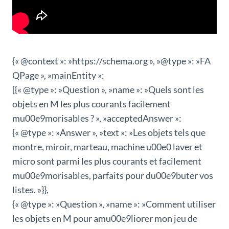
{« @context »: »https://schema.org », »@type »: »FA
QPage », »mainEntity »:
[{« @type »: »Question », »name »: »Quels sont les
objets en M les plus courants facilement
mu00e9morisables ? », »acceptedAnswer »:
{« @type »: »Answer », »text »: »Les objets tels que
montre, miroir, marteau, machine u00e0 laver et
micro sont parmi les plus courants et facilement
mu00e9morisables, parfaits pour du00e9buter vos
listes. »}},
{« @type »: »Question », »name »: »Comment utiliser
les objets en M pour amu00e9liorer mon jeu de