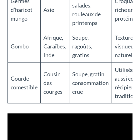
Germes
Croquant,
salades,
d’haricot
Asie
riche en
rouleaux de
mungo
protéines
printemps
Afrique,
Soupe,
Texture
Gombo
Caraïbes,
ragoûts,
visqueuse
Inde
gratins
naturelle
Utilisée
Cousin
Soupe, gratin,
Gourde
aussi co
des
consommation
comestible
récipient
courges
crue
traditionn