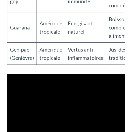
goji
immunité
compléme
Boissons,
Amérique
Énergisant
Guarana
compléme
tropicale
naturel
alimentai
Genipap
Amérique
Vertus anti-
Jus, desse
(Genièvre)
tropicale
inflammatoires
traditionn