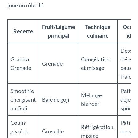
joue un rôle clé.
Fruit/Légume
Technique
Occas
Recette
principal
culinaire
idéa
Desser
Granita
Congélation
d’été,
Grenade
Grenade
et mixage
pause
fraîche
Smoothie
Petit
Mélange
énergisant
Baie de goji
déjeune
blender
au Goji
sport
Coulis
Pâtisse
Réfrigération,
givré de
Groseille
desser
mixage