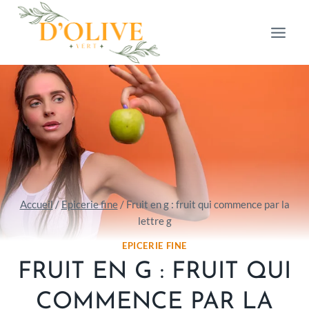
Aller
au
contenu
Accueil
/
Epicerie fine
/
Fruit en g : fruit qui commence par la
lettre g
EPICERIE FINE
FRUIT EN G : FRUIT QUI
COMMENCE PAR LA