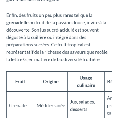
Enfin, des fruits un peu plus rares tel que la
grenadelle
ou fruit de la passion douce, invite à la
découverte. Son jus sucré-acidulé est souvent
dégusté à la cuillère ou intégré dans des
préparations sucrées. Ce fruit tropical est
représentatif de la richesse des saveurs que recèle
la lettre G, en matière de biodiversité fruitière.
Usage
Fruit
Origine
Béné
culinaire
Antio
Jus, salades,
Grenade
Méditerranée
prote
desserts
cardi