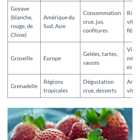
Goyave
Consommation
Riche
(blanche,
Amérique du
crue, jus,
vitam
rouge, de
Sud, Asie
confitures
fibre
Chine)
Vitam
Gelées, tartes,
Groseille
Europe
miné
sauces
essen
Régions
Dégustation
Antio
Grenadelle
tropicales
crue, desserts
vita