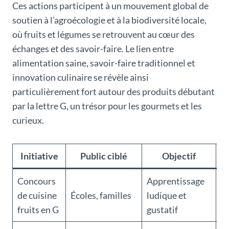
Ces actions participent à un mouvement global de
soutien à l’agroécologie et à la biodiversité locale,
où fruits et légumes se retrouvent au cœur des
échanges et des savoir-faire. Le lien entre
alimentation saine, savoir-faire traditionnel et
innovation culinaire se révèle ainsi
particulièrement fort autour des produits débutant
par la lettre G, un trésor pour les gourmets et les
curieux.
Initiative
Public ciblé
Objectif
Concours
Apprentissage
D
de cuisine
Écoles, familles
ludique et
de
fruits en G
gustatif
g