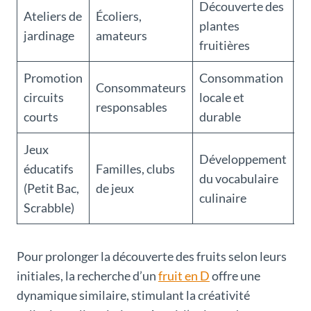
Découverte des
Ateliers de
Écoliers,
P
plantes
jardinage
amateurs
d
fruitières
Promotion
Consommation
Consommateurs
M
circuits
locale et
responsables
G
courts
durable
Jeux
Développement
éducatifs
Familles, clubs
T
du vocabulaire
(Petit Bac,
de jeux
fr
culinaire
Scrabble)
Pour prolonger la découverte des fruits selon leurs
initiales, la recherche d’un
fruit en D
offre une
dynamique similaire, stimulant la créativité