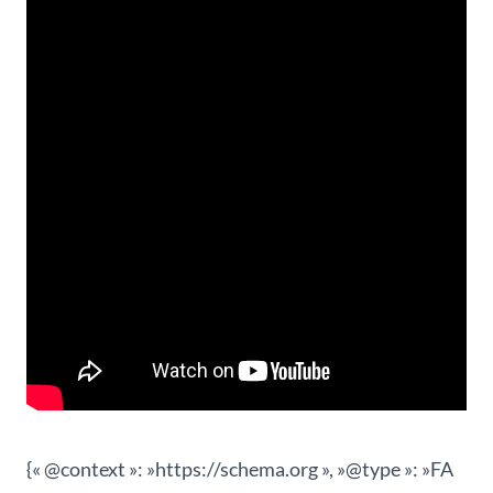
{« @context »: »https://schema.org », »@type »: »FA