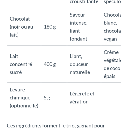
croustillante
spéculoos
Saveur
Chocolat
Chocolat
intense,
blanc,
(noir ou au
180 g
liant
chocolat
lait)
fondant
vegan
Crème
Lait
Liant,
végétale, la
concentré
400 g
douceur
de coco
sucré
naturelle
épais
Levure
Légèreté et
chimique
5 g
–
aération
(optionnelle)
Ces ingrédients forment le trio gagnant pour