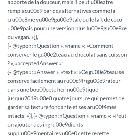
apporte de la douceur, mais il peut u00eatre
remplacu00e9 par des alternatives comme la
cru00e8me vu00e9gu00e9tale ou le lait de coco
u00e9pais pour une version plus lu00e9gu00e8re
ou vegan. »}},
{« @type »: »Question », »name »: »Comment
conserver le gu00e2teau au chocolat sans cuisson
? », »acceptedAnswer »:
{« @type »: »Answer », »text »: »Ce gu00e2teau se
conserve facilement au ru00e9frigu00e9rateur
dans une bou00eete hermu00e9tique
jusquu2019u00e0 quatre jours, ce qui permet de
garder sa texture fondante et ses aru00f4mes
intacts. »}},{« @type »: »Question », »name »: »Peut-
on ajouter des ingru00e9dients
supplu00e9mentaires u00e0 cette recette