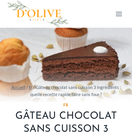
Aller
au
contenu
Accueil
/
fr
/
Gâteau chocolat sans cuisson 3 ingrédients :
quelle recette rapide faire sans four ?
FR
GÂTEAU CHOCOLAT
SANS CUISSON 3