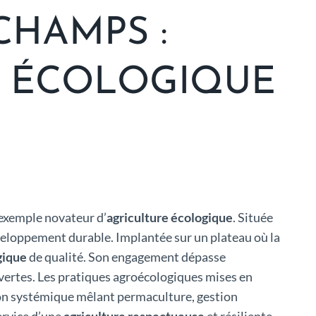
CHAMPS :
E ÉCOLOGIQUE
exemple novateur d’
agriculture écologique
. Située
éveloppement durable. Implantée sur un plateau où la
gique
de qualité. Son engagement dépasse
es vertes. Les pratiques agroécologiques mises en
ion systémique mêlant permaculture, gestion
ervice d’une
agriculture respectueuse
et résiliente.