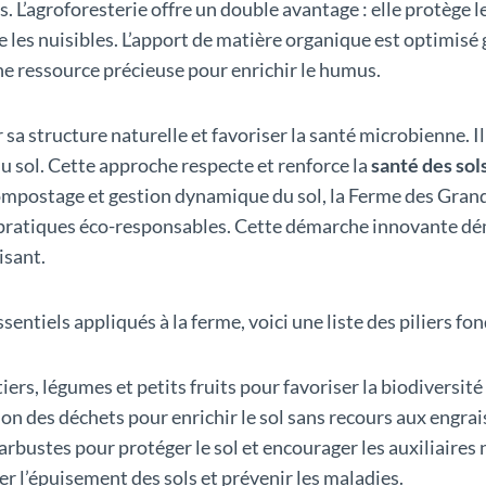
s. L’agroforesterie offre un double avantage : elle protège l
re les nuisibles. L’apport de matière organique est optimis
e ressource précieuse pour enrichir le humus.
a structure naturelle et favoriser la santé microbienne. Il e
du sol. Cette approche respecte et renforce la
santé des sol
compostage et gestion dynamique du sol, la Ferme des Gran
 pratiques éco-responsables. Cette démarche innovante dém
isant.
ntiels appliqués à la ferme, voici une liste des piliers fo
ers, légumes et petits fruits pour favoriser la biodiversité 
ion des déchets pour enrichir le sol sans recours aux engra
arbustes pour protéger le sol et encourager les auxiliaires 
er l’épuisement des sols et prévenir les maladies.